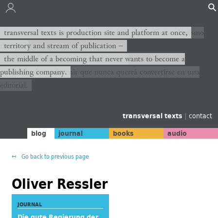
transversal texts es sitio de producción y plataforma al mismo
transversal texts is production site and platform at once,
tiempo,
territory and stream of publication −
territorio y corriente de publicación −
the middle of a becoming that never wants to become a
publishing company.
el medio de un devenir que nunca querrá convertirse en una
editorial.
transversal texts
|
contact
blog
journal
books
audio
Go back to previous page
Oliver Ressler
JOURNAL
Die gute Regierung der