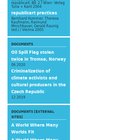
republicart, Bd. 2 / Wien: Verlag
Turia + Kant 2004
republicart practices
Bernhard Hummer, Therese
Kaufmann, Raimund
Minichbauer, Gerald Raunig
(ed.) / Vienna 2005
DOCUMENTS
Oil Spill Flag stolen
twice in Tromsø, Norway
06 2020
Criminalization of
climate activists and
cultural producers in the
Czech Republic
12 2019
DOCUMENTS [EXTERNAL
SITES]
A World Where Many
Worlds Fit