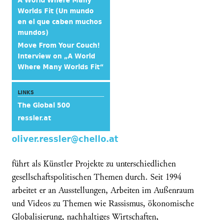
A World Where Many
Worlds Fit (Un mundo
en el que caben muchos
mundos)
Move From Your Couch!
Interview on „A World
Where Many Worlds Fit“
LINKS
The Global 500
ressler.at
oliver.ressler@chello.at
führt als Künstler Projekte zu unterschiedlichen
gesellschaftspolitischen Themen durch. Seit 1994
arbeitet er an Ausstellungen, Arbeiten im Außenraum
und Videos zu Themen wie Rassismus, ökonomische
Globalisierung, nachhaltiges Wirtschaften,