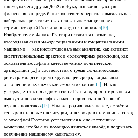
так же, как его друзья Делёз и Фуко, чья воинствующая
философия в определённых контекстах перетолковывалась как
либерально-релятивистская или как «постмодернизм» —
термин, который Гваттари никогда не принимал
[10]
.
Изобретателем Феликс Гваттари оставался неизменно,
воссоздавая связи между социальными и концептуальными
машинами — как институциональный аналитик, как активист
институциональных практик и молекулярных революций, как
основатель экософии в качестве «этико-политической
артикуляции [...] в соответствии с тремя экологическими
регистрами: регистром окружающей среды, социальных
отношений и человеческой субъективности»
[11]
. И, как
утверждается в последнем тексте Гваттари, процитированном
выше, эта новая экософия должна породить «иной способ
ведения политики»
[12]
. Нам же, родившимся позже, остаётся
тестировать новые институции, конструировать машины, вслед
за экософией Гваттари устремляться к множественным
экологиям, чтобы с их помощью двигаться вперёд и подрывать
подчинение машинному капитализму.