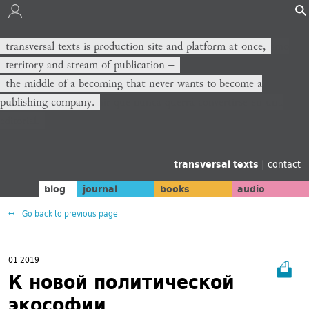
transversal texts is production site and platform at once,
territory and stream of publication −
the middle of a becoming that never wants to become a
publishing company.
transversal texts
|
contact
blog
journal
books
audio
Go back to previous page
01 2019
К новой политической
экософии