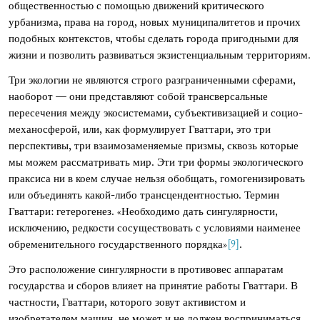
общественностью с помощью движений критического
урбанизма, права на город, новых муниципалитетов и прочих
подобных контекстов, чтобы сделать города пригодными для
жизни и позволить развиваться экзистенциальным территориям.
Три экологии не являются строго разграниченными сферами,
наоборот — они представляют собой трансверсальные
пересечения между экосистемами, субъективизацией и социо-
механосферой, или, как формулирует Гваттари, это три
перспективы, три взаимозаменяемые призмы, сквозь которые
мы можем рассматривать мир. Эти три формы экологического
праксиса ни в коем случае нельзя обобщать, гомогенизировать
или объединять какой-либо трансцендентностью. Термин
Гваттари: гетерогенез. «Необходимо дать сингулярности,
исключению, редкости сосуществовать с условиями наименее
обременительного государственного порядка»
[9]
.
Это расположение сингулярности в противовес аппаратам
государства и сборов влияет на принятие работы Гваттари. В
частности, Гваттари, которого зовут активистом и
изобретателем машин, не может и не должен восприниматься