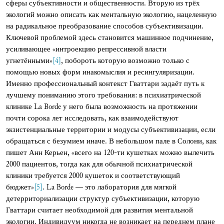
сферы субъективности и общественности. Вторую из трёх
экологий можно описать как ментальную экологию, нацеленную
на радикальное преобразование способов субъективизации.
Ключевой проблемой здесь становится машинное подчинение,
усиливающее «интроекцию репрессивной власти
угнетёнными»
[4]
, побороть которую возможно только с
помощью новых форм инакомыслия и ресингуляризации.
Именно профессиональный контекст Гваттари задаёт путь к
лучшему пониманию этого требования: в психиатрической
клинике La Borde у него была возможность на протяжении
почти сорока лет исследовать, как взаимодействуют
экзистенциальные территории и модусы субъективизации, если
обращаться с безумием иначе. В небольшом пале в Солони, как
пишет Анн Керьен, «всего на 120-ти кушетках можно вылечить
2000 пациентов, тогда как для обычной психиатрической
клиники требуется 2000 кушеток и соответствующий
бюджет»
[5]
. La Borde — это лаборатория для мягкой
детерриториализации структур субъективизации, которую
Гваттари считает необходимой для развития ментальной
экологии. Индивидуум никогда не возникает на переднем плане