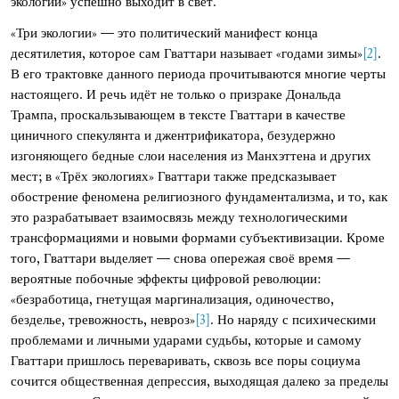
экологии» успешно выходит в свет.
«Три экологии» — это политический манифест конца
десятилетия, которое сам Гваттари называет «годами зимы»
[2]
.
В его трактовке данного периода прочитываются многие черты
настоящего. И речь идёт не только о призраке Дональда
Трампа, проскальзывающем в тексте Гваттари в качестве
циничного спекулянта и джентрификатора, безудержно
изгоняющего бедные слои населения из Манхэттена и других
мест; в «Трёх экологиях» Гваттари также предсказывает
обострение феномена религиозного фундаментализма, и то, как
это разрабатывает взаимосвязь между технологическими
трансформациями и новыми формами субъективизации. Кроме
того, Гваттари выделяет — снова опережая своё время —
вероятные побочные эффекты цифровой революции:
«безработица, гнетущая маргинализация
,
одиночество,
безделье, тревожность, невроз»
[3]
. Но наряду с психическими
проблемами и личными ударами судьбы, которые и самому
Гваттари пришлось переваривать, сквозь все поры социума
сочится общественная депрессия, выходящая далеко за пределы