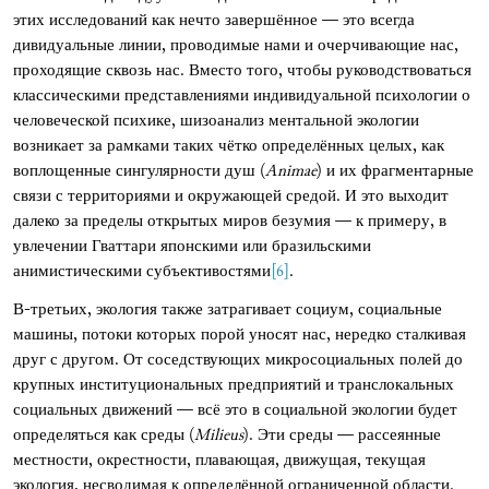
этих исследований как нечто завершённое — это всегда
дивидуальные линии, проводимые нами и очерчивающие нас,
проходящие сквозь нас. Вместо того, чтобы руководствоваться
классическими представлениями индивидуальной психологии о
человеческой психике, шизоанализ ментальной экологии
возникает за рамками таких чётко определённых целых, как
воплощенные сингулярности душ (
Animae
) и их фрагментарные
связи с территориями и окружающей средой. И это выходит
далеко за пределы открытых миров безумия — к примеру, в
увлечении Гваттари японскими или бразильскими
анимистическими субъективостями
[6]
.
В-третьих, экология также затрагивает социум, социальные
машины, потоки которых порой уносят нас, нередко сталкивая
друг с другом. От соседствующих микросоциальных полей до
крупных институциональных предприятий и транслокальных
социальных движений — всё это в социальной экологии будет
определяться как среды (
Milieus
). Эти среды — рассеянные
местности, окрестности, плавающая, движущая, текущая
экология, несводимая к определённой ограниченной области.