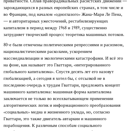
приватности. Сплав праворадикальных расистских движений —
зарождающихся в разных европейских странах, в том числе и
во Франции, под началом «одноглазого» Жана-Мари Ле Пена,
— и авторитарных ужесточений, рестабилизирующих
капитализм в период между 1968 и 1989, существенно
затрудняет творческий процесс теоретика машинных потоков.
80-е были отмечены политическими репрессиями и расизмом,
националистическими расколами, ускорением
массмедиализации и экологическими катастрофами. И всё это
на фоне, как называет это Гваттари, «интегрированного
глобального капитализма». Спустя десять лет его назовут
глобализацией, а сегодня я хотел бы, с отсылкой не в
последнюю очередь к трудам Гваттари, предложить концепт
машинного капитализма: машинная форма капитализма
заключается не только во всеохватывающем применении
алгоритмических логик и информационного преобразования
«социальных» медиа и жизненного уклада, но, согласно
Гваттари, это также двигатель автаркии и машинного
порабощения. К различным способам социального