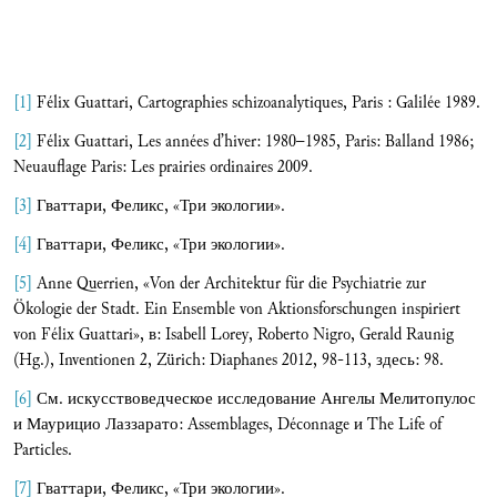
[1]
Félix Guattari, Cartographies schizoanalytiques, Paris : Galilée 1989.
[2]
Félix Guattari, Les années d’hiver: 1980–1985, Paris: Balland 1986;
Neuauflage Paris: Les prairies ordinaires 2009.
[3]
Гваттари, Феликс, «Три экологии».
[4]
Гваттари, Феликс, «Три экологии».
[5]
Anne Querrien, «Von der Architektur für die Psychiatrie zur
Ökologie der Stadt. Ein Ensemble von Aktionsforschungen inspiriert
von Félix Guattari», в: Isabell Lorey, Roberto Nigro, Gerald Raunig
(Hg.), Inventionen 2, Zürich: Diaphanes 2012, 98-113, здесь: 98.
[6]
См. искусствоведческое исследование Ангелы Мелитопулос
и Маурицио Лаззарато: Assemblages, Déconnage и The Life of
Particles.
[7]
Гваттари, Феликс, «Три экологии».