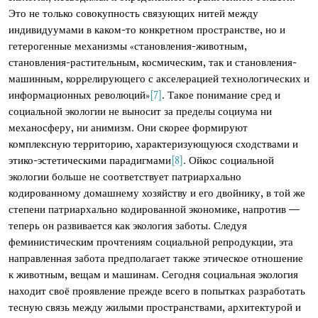
Это не только совокупность связующих нитей между
индивидуумами в каком-то конкретном пространстве, но и
гетерогенные механизмы «становления-животным,
становления-растительным, космическим, так и становления-
машинным, коррелирующего с акселерацией технологических и
информационных революций»
[7]
. Такое понимание сред и
социальной экологии не выносит за пределы социума ни
механосферу, ни анимизм. Они скорее формируют
комплексную территорию, характеризующуюся сходствами и
этико-эстетическими парадигмами
[8]
. Ойкос социальной
экологии больше не соответствует патриархально
кодированному домашнему хозяйству и его двойнику, в той же
степени патриархально кодированной экономике, напротив —
теперь он развивается как экология заботы. Следуя
феминистическим прочтениям социальной репродукции, эта
направленная забота предполагает также этическое отношение
к животным, вещам и машинам. Сегодня социальная экология
находит своё проявление прежде всего в попытках разработать
тесную связь между жилыми пространствами, архитектурой и