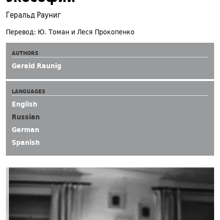
Геральд Рауниг
Перевод: Ю. Томан и Леся Прокопенко
AUTHORS
Gerald Raunig
LANGUAGES
English
Russian
German
Spanish