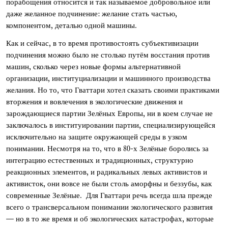
порабощения относится и так называемое добровольное или
даже желанное подчинение: желание стать частью,
компонентом, деталью одной машины.
Как и сейчас, в то время противостоять субъективизации
подчинения можно было не столько путём восстания против
машин, сколько через новые формы альтернативной
организации, институциализации и машинного производства
желания. Но то, что Гваттари хотел сказать своими практиками
вторжения и вовлечения в экологические движения и
зарождающиеся партии Зелёных Европы, ни в коем случае не
заключалось в институировании партии, специализирующейся
исключительно на защите окружающей среды в узком
понимании. Несмотря на то, что в 80-х Зелёные боролись за
интеграцию естественных и традиционных, структурно
реакционных элементов, и радикальных левых активистов и
активисток, они вовсе не были столь аморфны и беззубы, как
современные Зелёные. Для Гваттари речь всегда шла прежде
всего о трансверсальном понимании экологического развития
— но в то же время и об экологических катастрофах, которые