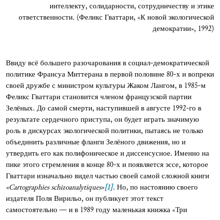
интеллекту, солидарности, сотрудничеству и этике
ответственности.
(Феликс Гваттари, «К новой экологической
демократии», 1992)
Ввиду всё большего разочарования в социал-демократической
политике Франсуа Миттерана в первой половине 80-х и вопреки
своей дружбе с министром культуры Жаком Лангом, в 1985-м
Феликс Гваттари становится членом французской партии
Зелёных. До самой смерти, наступившей в августе 1992-го в
результате сердечного приступа, он будет играть значимую
роль в дискурсах экологической политики, пытаясь не только
объединить различные фланги Зелёного движения, но и
утвердить его как полифоническое и диссенсусное. Именно на
пике этого стремления в конце 80-х и появляется эссе, которое
Гваттари изначально видел частью своей самой сложной книги
«Cartographies schizoanalytiques»
[1]
.
Но, по настоянию своего
издателя Поля Вирильо, он публикует этот текст
самостоятельно — и в 1989 году маленькая книжка «Три