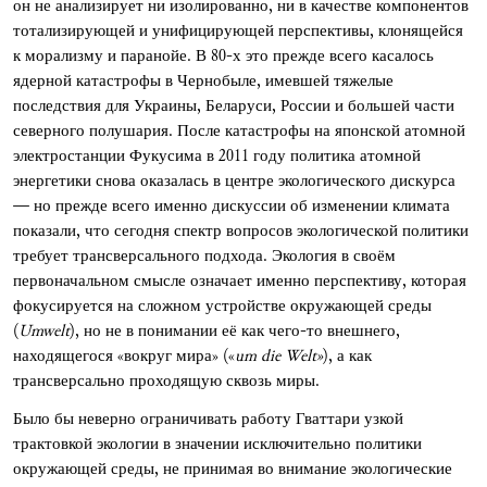
он не анализирует ни изолированно, ни в качестве компонентов
тотализирующей и унифицирующей перспективы, клонящейся
к морализму и паранойе. В 80-х это прежде всего касалось
ядерной катастрофы в Чернобыле, имевшей тяжелые
последствия для Украины, Беларуси, России и большей части
северного полушария. После катастрофы на японской атомной
электростанции Фукусима в 2011 году политика атомной
энергетики снова оказалась в центре экологического дискурса
— но прежде всего именно дискуссии об изменении климата
показали, что сегодня спектр вопросов экологической политики
требует трансверсального подхода. Экология в своём
первоначальном смысле означает именно перспективу, которая
фокусируется на сложном устройстве окружающей среды
(
Umwelt
), но не в понимании её как чего-то внешнего,
находящегося «вокруг мира» («
um die Welt»
), а как
трансверсально проходящую сквозь миры.
Было бы неверно ограничивать работу Гваттари узкой
трактовкой экологии в значении исключительно политики
окружающей среды, не принимая во внимание экологические