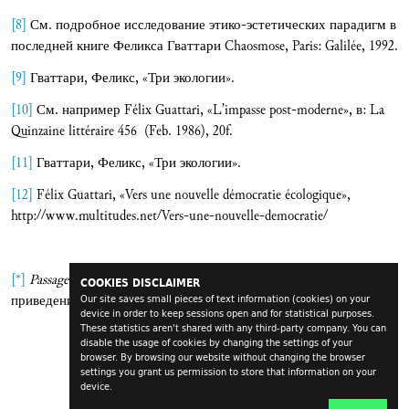
[8]
См. подробное исследование этико-эстетических парадигм в
последней книге Феликса Гваттари Chaosmose, Paris: Galilée, 1992.
[9]
Гваттари, Феликс, «Три экологии».
[10]
См. например Félix Guattari, «L’impasse post-moderne», в: La
Quinzaine littéraire 456 (Feb. 1986), 20f.
[11]
Гваттари, Феликс, «Три экологии».
[12]
Félix Guattari, «Vers une nouvelle démocratie écologique»,
http://www.multitudes.net/Vers-une-nouvelle-democratie/
[*]
Passage à l'acte
— в психоанализе: отыгрывание, импульсивное
COOKIES DISCLAIMER
приведение в действие, воплощение,
acting out
. (Прим. пер.)
Our site saves small pieces of text information (cookies) on your
device in order to keep sessions open and for statistical purposes.
These statistics aren't shared with any third-party company. You can
disable the usage of cookies by changing the settings of your
browser. By browsing our website without changing the browser
settings you grant us permission to store that information on your
device.