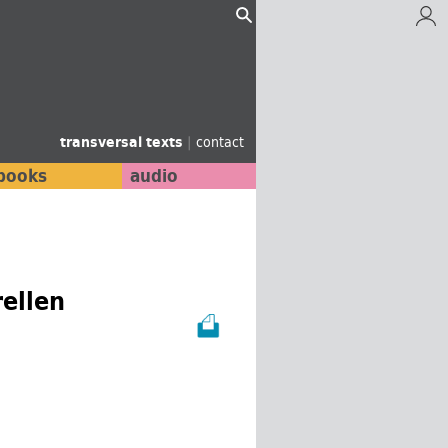
transversal texts
|
contact
books
audio
rellen