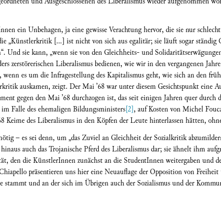
geordneten und Ausgeschlossenen des Liberalismus wieder aufgenommen word
Innen ein Unbehagen, ja eine gewisse Verachtung hervor, die sie nur schlech
e „Künstlerkritik […] ist nicht von sich aus egalitär; sie läuft sogar ständig
“. Und sie kann, „wenn sie von den Gleichheits- und Solidaritätserwägungen 
nders zerstörerischen Liberalismus bedienen, wie wir in den vergangenen Jahr
g, wenn es um die Infragestellung des Kapitalismus geht, wie sich an den fr
rkritik auskamen, zeigt. Der Mai ’68 war unter diesem Gesichtspunkt eine 
ent gegen den Mai ’68 durchzogen ist, das seit einigen Jahren quer durch di
h im Falle des ehemaligen Bildungsministers
[2]
, auf Kosten von Michel Fouca
68 Keime des Liberalismus in den Köpfen der Leute hinterlassen hätten, ohne
nötig – es sei denn, um „das Zuviel an Gleichheit der Sozialkritik abzumildern
er hinaus auch das Trojanische Pferd des Liberalismus dar; sie ähnelt ihm au
ät, den die KünstlerInnen zunächst an die StudentInnen weitergaben und de
hiapello präsentieren uns hier eine Neuauflage der Opposition von Freihei
che stammt und an der sich im Übrigen auch der Sozialismus und der Kommu