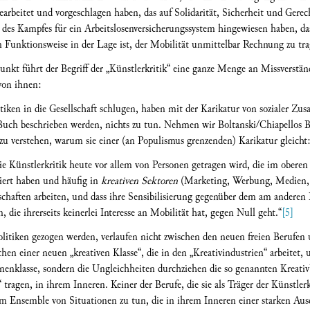
earbeitet und vorgeschlagen haben, das auf Solidarität, Sicherheit und Gerech
ns des Kampfes für ein Arbeitslosenversicherungssystem hingewiesen haben, d
 Funktionsweise in der Lage ist, der Mobilität unmittelbar Rechnung zu tra
unkt führt der Begriff der „Künstlerkritik“ eine ganze Menge an Missverstän
von ihnen:
litiken in die Gesellschaft schlugen, haben mit der Karikatur von sozialer 
 Buch beschrieben werden, nichts zu tun. Nehmen wir Boltanski/Chiapellos B
 zu verstehen, warum sie einer (an Populismus grenzenden) Karikatur gleicht:
die Künstlerkritik heute vor allem von Personen getragen wird, die im oberen
viert haben und häufig in
kreativen Sektoren
(Marketing, Werbung, Medien, M
chaften arbeiten, und dass ihre Sensibilisierung gegenüber dem am anderen E
, die ihrerseits keinerlei Interesse an Mobilität hat, gegen Null geht.“
[5]
olitiken gezogen werden, verlaufen nicht zwischen den neuen freien Berufen
en einer neuen „kreativen Klasse“, die in den „Kreativindustrien“ arbeitet, u
nnenklasse, sondern die Ungleichheiten durchziehen die so genannten Kreati
“ tragen, in ihrem Inneren. Keiner der Berufe, die sie als Träger der Künstle
em Ensemble von Situationen zu tun, die in ihrem Inneren einer starken Ausd