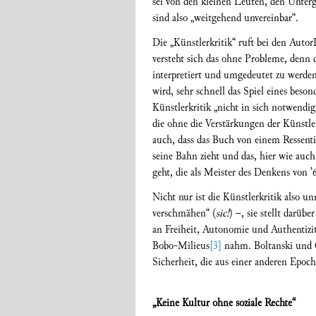
sei von den kleinen Leuten, den Unter
sind also „weitgehend unvereinbar“.
Die „Künstlerkritik“ ruft bei den Autor
versteht sich das ohne Probleme, denn di
interpretiert und umgedeutet zu werden
wird, sehr schnell das Spiel eines beso
Künstlerkritik „nicht in sich notwendi
die ohne die Verstärkungen der Künstle
auch, dass das Buch von einem Ressentim
seine Bahn zieht und das, hier wie auc
geht, die als Meister des Denkens von ’
Nicht nur ist die Künstlerkritik also un
verschmähen“ (
sic!
) –, sie stellt darüb
an Freiheit, Autonomie und Authentizit
Bobo-Milieus
[3]
nahm. Boltanski und C
Sicherheit, die aus einer anderen Epo
„Keine Kultur ohne soziale Rechte“