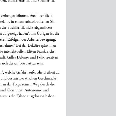
en. Künstlerkritik und Sozialkritik
t verbergen können. Aus ihrer Sicht
 Gefahr, in einem aristokratischen Sinn
der Sozialkritik nicht abgemildert
en aufgezeigt haben“. Im Übrigen ist die
üheren Erfolgen der Arbeiterbewegung,
Ausnahme.“ Bei der Lektüre spürt man
e intellektuellen Eliten Frankreichs
ult, Gilles Deleuze und Félix Guattari
 sich dessen bewusst zu sein.
“, welche Gefahr laufe, „die Freiheit zu
fgrund des aristokratischen Geschmacks
r in der Folge seinen Weg durch die
t und Gleichheit, Autonomie und
nismus die Zähne ausgebissen haben.