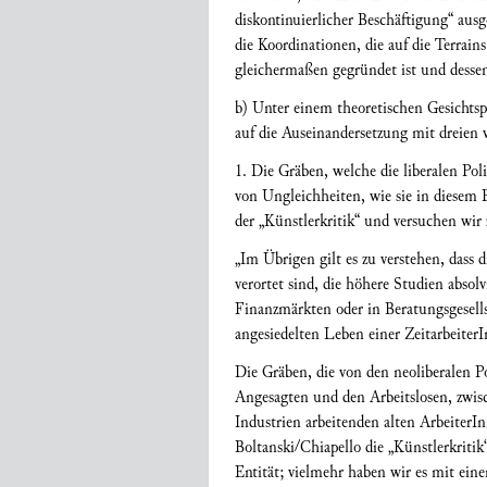
diskontinuierlicher Beschäftigung“ ausg
die Koordinationen, die auf die Terrai
gleichermaßen gegründet ist und dessen
b) Unter einem theoretischen Gesichtsp
auf die Auseinandersetzung mit dreien 
1. Die Gräben, welche die liberalen Po
von Ungleichheiten, wie sie in diesem
der „Künstlerkritik“ und versuchen wir
„Im Übrigen gilt es zu verstehen, dass 
verortet sind, die höhere Studien absol
Finanzmärkten oder in Beratungsgesells
angesiedelten Leben einer ZeitarbeiterIn
Die Gräben, die von den neoliberalen P
Angesagten und den Arbeitslosen, zwisch
Industrien arbeitenden alten ArbeiterI
Boltanski/Chiapello die „Künstlerkritik
Entität; vielmehr haben wir es mit ein