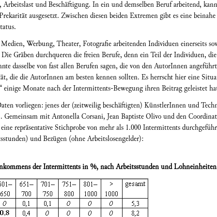
g, Arbeitslast und Beschäftigung. In ein und demselben Beruf arbeitend, kan
Prekarität ausgesetzt. Zwischen diesen beiden Extremen gibt es eine beina
tatus.
 Medien, Werbung, Theater, Fotografie arbeitenden Individuen einerseits so
 Die Gräben durchqueren die freien Berufe, denn ein Teil der Individuen, die 
nnte dasselbe von fast allen Berufen sagen, die von den AutorInnen angeführ
ät, die die AutorInnen am besten kennen sollten. Es herrscht hier eine Situ
 einige Monate nach der Intermittents-Bewegung ihren Beitrag geleistet ha
ten vorliegen: jenes der (zeitweilig beschäftigten) KünstlerInnen und Tech
]
. Gemeinsam mit Antonella Corsani, Jean Baptiste Olivo und den Coordinatio
eine repräsentative Stichprobe von mehr als 1.000 Intermittents durchgeführ
tsstunden) und Bezügen (ohne Arbeitslosengelder):
seinkommens der Intermittents in %, nach Arbeitsstunden und Lohneinheiten