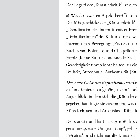
Der Begriff der „Künstlerkritik“ ist nic
a) Was den zweiten Aspekt betrifft, so 
Die Missgeschicke der „Künstlerkritik“
„Coordination des Intermittents et Pré
„TechnikerInnen“ des Kulturbetriebs wi
Intermittents-Bewegung: „Pas de culture
Buches von Boltanski und Chiapello abz
Parole „Keine Kultur ohne soziale Rechte“
Gerechtigkeit unvereinbar halten, zu ei
Freiheit, Autonomie, Authentizität (Kult
Der neue Geist des Kapitalismus
wurde 
zu funktionieren aufgehört, als im Théâ
Augenblick, in dem sich die „Künstlerk
gegeben hat, fügte sie zusammen, was 
KünstlerInnen und Arbeitslose, Künstl
Der stärkste und hartnäckigste Widersta
genannte „soziale Umgestaltung“, geht 
Précaires“, und nicht nur die Künstler