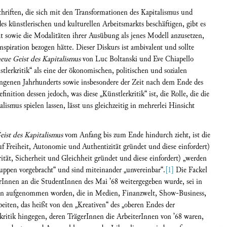
hriften, die sich mit den Transformationen des Kapitalismus und
es künstlerischen und kulturellen Arbeitsmarkts beschäftigen, gibt es
ät sowie die Modalitäten ihrer Ausübung als jenes Modell anzusetzen,
Inspiration bezogen hätte. Dieser Diskurs ist ambivalent und sollte
eue Geist des Kapitalismus
von Luc Boltanski und Eve Chiapello
tlerkritik“ als eine der ökonomischen, politischen und sozialen
ngenen Jahrhunderts sowie insbesondere der Zeit nach dem Ende des
inition dessen jedoch, was diese „Künstlerkritik“ ist, die Rolle, die die
ismus spielen lassen, lässt uns gleichzeitig in mehrerlei Hinsicht
ist des Kapitalismus
vom Anfang bis zum Ende hindurch zieht, ist die
auf Freiheit, Autonomie und Authentizität gründet und diese einfordert)
arität, Sicherheit und Gleichheit gründet und diese einfordert) „werden
uppen vorgebracht“ und sind miteinander „unvereinbar“.
[1]
Die Fackel
erInnen an die StudentInnen des Mai ’68 weitergegeben wurde, sei in
ten aufgenommen worden, die in Medien, Finanzwelt, Show-Business,
beiten, das heißt von den „Kreativen“ des „oberen Endes der
lkritik hingegen, deren TrägerInnen die ArbeiterInnen von ’68 waren,