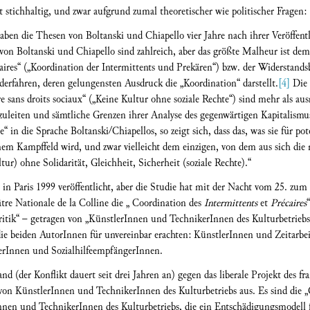
ht stichhaltig, und zwar aufgrund zumal theoretischer wie politischer Fragen:
haben die Thesen von Boltanski und Chiapello vier Jahre nach ihrer Veröffent
 von Boltanski und Chiapello sind zahlreich, aber das größte Malheur ist de
caires“ („Koordination der Intermittents und Prekären“) bzw. der Widerstan
derfahren, deren gelungensten Ausdruck die „Koordination“ darstellt.
[4]
Die 
 sans droits sociaux“ („Keine Kultur ohne soziale Rechte“) sind mehr als aus
uleiten und sämtliche Grenzen ihrer Analyse des gegenwärtigen Kapitalismu
 in die Sprache Boltanski/Chiapellos, so zeigt sich, dass das, was sie für pote
nem Kampffeld wird, und zwar vielleicht dem einzigen, von dem aus sich die ne
ur) ohne Solidarität, Gleichheit, Sicherheit (soziale Rechte).“
in Paris 1999 veröffentlicht, aber die Studie hat mit der Nacht vom 25. zum 
tre Nationale de la Colline die „ Coordination des
Intermittents
et
Précaires
ritik“ – getragen von „KünstlerInnen und TechnikerInnen des Kulturbetrieb
die beiden AutorInnen für unvereinbar erachten: KünstlerInnen und Zeitarbe
erInnen und SozialhilfeempfängerInnen.
nd (der Konflikt dauert seit drei Jahren an) gegen das liberale Projekt des 
von KünstlerInnen und TechnikerInnen des Kulturbetriebs aus. Es sind die „C
Innen und TechnikerInnen des Kulturbetriebs, die ein Entschädigungsmodell 