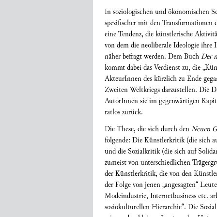
In soziologischen und ökonomischen Sc
spezifischer mit den Transformationen d
eine Tendenz, die künstlerische Aktivit
von dem die neoliberale Ideologie ihre 
näher befragt werden. Dem Buch
Der n
kommt dabei das Verdienst zu, die „Küns
AkteurInnen des kürzlich zu Ende gega
Zweiten Weltkriegs darzustellen. Die Def
AutorInnen sie im gegenwärtigen Kapital
ratlos zurück.
Die These, die sich durch den
Neuen Ge
folgende: Die Künstlerkritik (die sich 
und die Sozialkritik (die sich auf Solid
zumeist von unterschiedlichen Trägergr
der Künstlerkritik, die von den Künstl
der Folge von jenen „angesagten“ Leu
Modeindustrie, Internetbusiness etc. ar
soziokulturellen Hierarchie“. Die Sozia