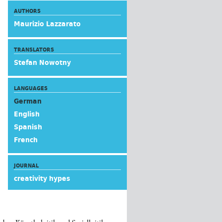
AUTHORS
Maurizio Lazzarato
TRANSLATORS
Stefan Nowotny
LANGUAGES
German
English
Spanish
French
JOURNAL
creativity hypes