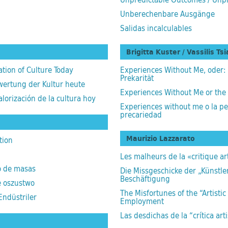
Unberechenbare Ausgänge
Salidas incalculables
Brigitta Kuster / Vassilis Ts
ation of Culture Today
Experiences Without Me, oder:
Prekarität
rwertung der Kultur heute
Experiences Without Me or the 
alorización de la cultura hoy
Experiences without me o la pe
precariedad
Maurizio Lazzarato
tion
g
Les malheurs de la «critique art
o de masas
Die Missgeschicke der „Künstler
Beschäftigung
e oszustwo
The Misfortunes of the “Artistic
 Endüstriler
Employment
Las desdichas de la “crítica art