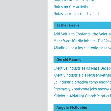
Notes on Cre-activity
Notas sobre la creactividad
Esther Leslie
Add Value to Contents: the Valoris
Mehr Wert für die Inhalte: Die Ve
Añadir valor a los contenidos: la v
Gerald Raunig
Creative Industries as Mass Decep
Kreativindustrie als Massenbetru
La industria creativa como engañ
Przemysły kreatywne jako masow
Kitlelerin Aldatılışı Olarak Yaratıcı
Angela McRobbie