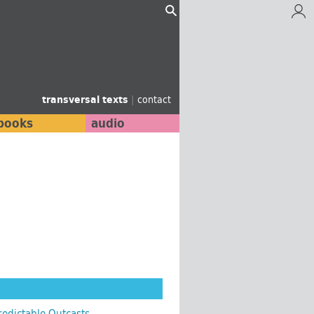
transversal texts
|
contact
books
audio
edictable Outcasts