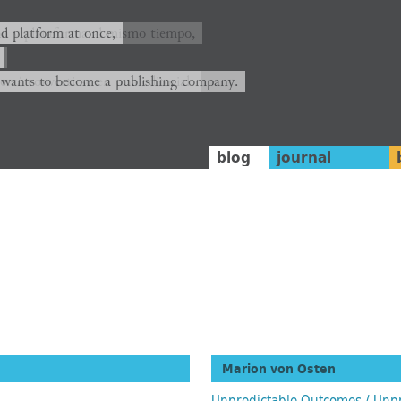
ión y plataforma al mismo tiempo,
nd platform at once,
rrá convertirse en una editorial.
 wants to become a publishing company.
blog
journal
Marion von Osten
Unpredictable Outcomes / Unpr