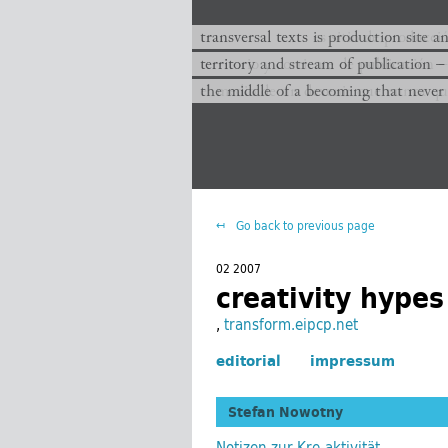
transversal texts es sitio de producc
transversal texts is production site a
territorio y corriente de publicación −
territory and stream of publication −
el medio de un devenir que nunca que
the middle of a becoming that never
Go back to previous page
02 2007
creativity hypes
,
transform.eipcp.net
editorial
impressum
Stefan Nowotny
Notizen zur Kre-aktivität