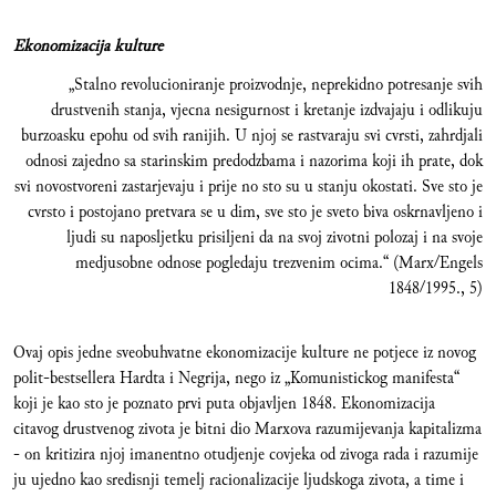
Ekonomizacija kulture
„Stalno revolucioniranje proizvodnje, neprekidno potresanje svih
drustvenih stanja, vjecna nesigurnost i kretanje izdvajaju i odlikuju
burzoasku epohu od svih ranijih. U njoj se rastvaraju svi cvrsti, zahrdjali
odnosi zajedno sa starinskim predodzbama i nazorima koji ih prate, dok
svi novostvoreni zastarjevaju i prije no sto su u stanju okostati. Sve sto je
cvrsto i postojano pretvara se u dim, sve sto je sveto biva oskrnavljeno i
ljudi su naposljetku prisiljeni da na svoj zivotni polozaj i na svoje
medjusobne odnose pogledaju trezvenim ocima.“ (Marx/Engels
1848/1995., 5)
Ovaj opis jedne sveobuhvatne ekonomizacije kulture ne potjece iz novog
polit-bestsellera Hardta i Negrija, nego iz „Komunistickog manifesta“
koji je kao sto je poznato prvi puta objavljen 1848. Ekonomizacija
citavog drustvenog zivota je bitni dio Marxova razumijevanja kapitalizma
- on kritizira njoj imanentno otudjenje covjeka od zivoga rada i razumije
ju ujedno kao sredisnji temelj racionalizacije ljudskoga zivota, a time i