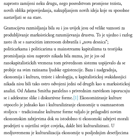
naprosto zamijeni neku drugu, nego posredstvom promjene tezista,
novih oblika pripovijedanja, nakupljanjem novih ideja koje su sposobne
nastavljati se na stare.
Gramscijeva razmisljanja bila su i jos uvijek jesu od velike vaznosti za
produbljivanje marksistickog razumijevanja drustva. To je ujedno i razlog
zasto ih se s narocitim interesom dohvatila i „nova desnica“;
politicarkama i politicarima u mainstreamu kapitalizma ta teorijska
promisljanja nisu naprotiv nikada bila nuzna, jer je jos od
ranokapitalistickih vremena tom privrednom sistemu uspijevalo da se
probije na svim razinama ljudske egzistencije. Baza i nadgradnja,
ekonomija i kultura, trziste i ideologija, u kapitalistickoj svakidasnjici
nikada nisu bili tako ostro odvojeni jedni od drugih kao u marksistickoj
analizi. Od Adama Smitha paralelno s privrednim razvitkom isporucuju
se i adekvatne slike i diskurzivne forme.
[1]
Ekonomiziranje kulture
otpocelo je jednako kao i kulturaliziranje ekonomije u osamnaestom
stoljecu - tradicionalne kulturne forme valjalo je prilagoditi novim
ekonomskim zahtjevima dok su istodobno ti ekonomski zahtjevi morali
prodrijeti u osjetilni svijet covjeka, dakle biti kulturalizirani. U
medjuvremenu je kulturalizacija ekonomije u posljednjim desetljecima