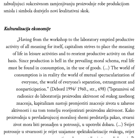
zahvaljujuci sukcesivnom zamjenjivanju proizvodnje robe produkcijom
smisla i simbola dozivjelo novi kvalitativni skok.
Kulturalizacija ekonomije
„Having from the workshop to the laboratory emptied productive
activity of all meaning for itself, capitalism strives to place the meaning
of life in leisure activities and to reorient productive activity on that
basis. Since production is hell in the prevailing moral schema, real life
must be found in consumption, in the use of goods. (...) The world of
consumption is in reality the world of mutual spectacularization of
everyone, the world of everyone’s separation, estrangement and
nonparticipation.“ (Debord 1994/ 1960., str., 698) (“Ispraznivsi od
radionice do laboratorija proizvodnu aktivnost od svakog zasebnog
znacenja, kapitalizam nastoji premjestiti znacenje zivota u zabavne
aktivnosti i na tom temelju reorijentirati proizvodnu aktivnost. Kako
proizvodnja u prevladavajucoj moralnoj shemi predstavlja pakao, stvarni
zivot mora biti pronadjen u potrosnji, u upotrebi dobara. (…) Svijet
potrosnje u stvarnosti je svijet uzajamne spektakularizacije svakoga, svijet