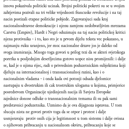
iznova pokazivala politicki ucinak. Brojni politicki pokreti su se u svojim
zahtjevima pozivali na tri velike vrijednosti francuske revolucije i na taj
nacin postizali etapne politicke pobjede. Zagovarajuci sada kraj
nacionalnodrzavne demokracije i njenu zamjenu nedohvatljivim mrezama
Carstva (Empire), Hardt i Negri oduzimaju na taj nacin politickoj kritici
njena protivnika - i to, kao sto je u prvom dijelu teksta vec pokazano, u
najmanju ruku uranjeno, jer moc nacionalne drzave jos je daleko od
svoga izumiranja. Mnogo toga govori u prilog tezi da se akteri svjetskoga
poretka u posljednjim desetljecima gotovo uopce nisu promijenili: i dalje
se, kad je o njima rijec, radi o privrednim poduzetnickim subjektima koji
djeluju na internacionalnoj i transnacionalnoj razini, kao i o
nacionalnim vladama - i onda kada ovi potonji odsada djelomice
nastupaju u dvostrukim ili cak trostrukim ulogama u kojima, primjerice
posredstvom Organizacije ujedinjenih nacija ili Savjeta Evropske
zajednice donose odluke o transnacionalnim temama ili su pak sami
predstavnici poduzetnika. Uzmimo da je ova dijagnoza ispravna. U tom
slucaju nista ne govori protiv toga da se otpor i protest i dalje
usmjeravaju protiv onih cija je legitimnost u tom sistemu i dalje ovisna
o njihovom prihvacanju u nacionalnom okviru, prihvacanju koje se