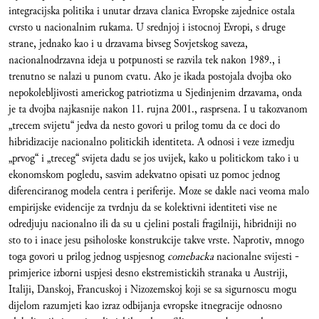
integracijska politika i unutar drzava clanica Evropske zajednice ostala
cvrsto u nacionalnim rukama. U srednjoj i istocnoj Evropi, s druge
strane, jednako kao i u drzavama bivseg Sovjetskog saveza,
nacionalnodrzavna ideja u potpunosti se razvila tek nakon 1989., i
trenutno se nalazi u punom cvatu. Ako je ikada postojala dvojba oko
nepokolebljivosti americkog patriotizma u Sjedinjenim drzavama, onda
je ta dvojba najkasnije nakon 11. rujna 2001., rasprsena. I u takozvanom
„trecem svijetu“ jedva da nesto govori u prilog tomu da ce doci do
hibridizacije nacionalno politickih identiteta. A odnosi i veze izmedju
„prvog“ i „treceg“ svijeta dadu se jos uvijek, kako u politickom tako i u
ekonomskom pogledu, sasvim adekvatno opisati uz pomoc jednog
diferenciranog modela centra i periferije. Moze se dakle naci veoma malo
empirijske evidencije za tvrdnju da se kolektivni identiteti vise ne
odredjuju nacionalno ili da su u cjelini postali fragilniji, hibridniji no
sto to i inace jesu psiholoske konstrukcije takve vrste. Naprotiv, mnogo
toga govori u prilog jednog uspjesnog
comebacka
nacionalne svijesti -
primjerice izborni uspjesi desno ekstremistickih stranaka u Austriji,
Italiji, Danskoj, Francuskoj i Nizozemskoj koji se sa sigurnoscu mogu
dijelom razumjeti kao izraz odbijanja evropske itnegracije odnosno