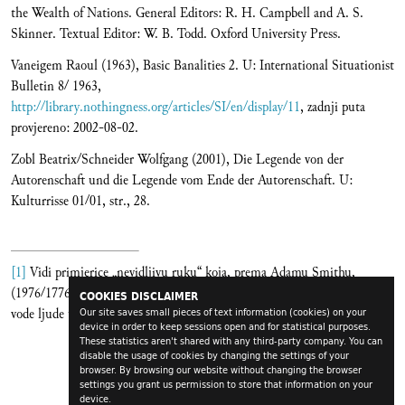
the Wealth of Nations. General Editors: R. H. Campbell and A. S.
Skinner. Textual Editor: W. B. Todd. Oxford University Press.
Vaneigem Raoul (1963), Basic Banalities 2. U: International Situationist
Bulletin 8/ 1963,
http://library.nothingness.org/articles/SI/en/display/11
, zadnji puta
provjereno: 2002-08-02.
Zobl Beatrix/Schneider Wolfgang (2001), Die Legende von der
Autorenschaft und die Legende vom Ende der Autorenschaft. U:
Kulturrisse 01/01, str., 28.
[1]
Vidi primjerice „nevidljivu ruku“ koja, prema Adamu Smithu,
(1976/1776., str., 456) tako upravlja svijetom da egoisticne teznje nuzno
COOKIES DISCLAIMER
vode ljude u pravcu opceg blagostanja.
Our site saves small pieces of text information (cookies) on your
device in order to keep sessions open and for statistical purposes.
These statistics aren't shared with any third-party company. You can
disable the usage of cookies by changing the settings of your
browser. By browsing our website without changing the browser
settings you grant us permission to store that information on your
device.