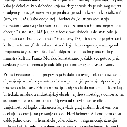
kako je dokolica kao slobodno vrijeme degenerirala do paralelnog svijeta
otudjenog rada. „Amusement je produzenje rada u kasnom kapitalizmu“
(isto, str., 145), kako ondje stoji, buduci da „kulturna industrija
neprestano vara svoje konzumente upravo za ono sto im ona neprestano
obecaje.“ (isto, str., 148)Jer, ne zaboravimo: sloboda u drustvu roba je
„sloboda da se bude uvijek isto.“ (isto, str., 176) To susretanje privrede i
kulture u formi „Cultural industries“ koje danas zagovaraju mnogi od
proponenata „Cultural Studies“, ukljucujuci aktualnog austrijskog
ministra kulture Franza Moraka, konstatirano je dakle vec gotovo prije
sezdeset godina, premda je tada bilo potpuno drugacije vrednovano.
Prkos i razocaranje koji progovaraju iz duktusa ovoga teksta nalaze svoje
objasnjenje u nadi koju autori ulazu u potencijal pruzanja otpora koji je
imanentan kulturi. Pritom njima ipak nije stalo do narodne kulture koja
bi trebala umaknuti industrijskoj obradi - njihova nostalgija odnosi se na
autonomnu elitnu umjetnost. Upravo od neovisnosti te elitne
umjetnosti od logike efikasnosti koja vlada gradjanskim drustvom oni
ocekuju potencijalno pruzanje otpora. Horkheimer i Adorno povukli su
dakle jedno ostro - i heuristicki jedva odrzivo - razgranicenje izmedju
kulture koja je „odvajkada doprinosila krocenju revolucionarnih, kao i