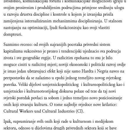
Istodobno, komunikacijski forumi i komunikacijske mogucnosti igraju u
svojim prosirenim i produbljenim podrucjima primjene sredisnju ulogu
u razvoju drustva discipline i kontrole u kojem je izvanjska prisila
zamijenjena internaliziranim mehanizmima discipliniranja. U stalnom
nastojanju na optimizaciji, ljudi funkcioniraju kao svoji vlastiti
dompteuri.
Sazmimo receno: od svojih najranijih pocetaka privredni sistem
kapitalizma sukcesivno je prozeo i tendencijski ujednacio sva podrucja
zivota i sve geografske regije. U razlicitim epohama to mu je bilo
moguce ciniti u razlicitoj mjeri; noviji ekonomski i politicki razvoj ovdje
je imao jedan ubrzavajuci efekt koji nije samo Hardta i Negria naveo na
pretpostavku da se nalazimo u epohi jednog temeljito novog svjetskog
poretka. Veliki dijelovi umjetnickopolitickog i kulturnopolitickog kao i
umjetnicko i kulturnoteorijskog diskursa polaze od teze da taj novi
svjetski poredak povlaci za sobom i jedno temeljno novo pozicioniranje
onih koji stvaraju kulturu. O tome najbolje svjedoce nove krilatice:
Cultural Workers und Cultural Industries (CI).
Ipak, supsumiranje svih onih koji rade u kulturnom i medijskom
sektoru, odnoso u dijelovima drugih privrednih sektora koji se bave