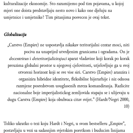
kulturalizacije ekonomije. Sto razumijemo pod tim pojavama, u kojoj
mjeri one doista predstavljaju nesto novo i kako one djeluju na
umjetnice i umjetnike? Tim pitanjima posvecen je ovaj tekst.
Globalizacija
„Carstvo (Empire) ne uspostavlja nikakav teritorijalni centar moci, niti
pociva na unaprijed utvrdjenim granicama i ogradama. On je
decentriran
i
deteritorijalizirajuci
aparat vladavine koji korak po korak
preuzima globalni prostor u njegovoj cjelovitosti, utjelovljuje ga u svoj
otvoreni horizont koji se sve vise siri. Carstvo (Empire) aranzira i
organizira hibridne identitete, fleksibilne hijerarhije i niz odnosa
razmjene posredstvom usuglasenih mreza komandiranja. Razlicite
nacionalne boje imperijalistickog zemljovida stapaju se i ulijevaju u
dugu Carstva (Empire) koja obuhvaca citav svijet.“ (Hardt/Negri 2000,
10)
Toliko ukratko o tezi koju Hardt i Negri, u svom bestselleru „Empire“,
postavljaju u vezi sa sadasnjim svjetskim poretkom i buducim linijama