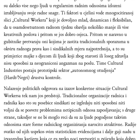
su daleko vise nego ljudi u regularnim radnim odnosima izlozeni
izrabljivanju svoje radne snage. Ti faktori u cjelini vode mnogocitiranoj
slici „Cultural Workera“ koji je dovoljno mlad, dinamican i fleksibilan,
da u osamdesetsatnom radnom tjednu obavlja nekoliko manje ili vise
kreativnih poslova i pritom se jos dobro osjeca. Pritom se naravno u
gubitnike pretvaraju oni kojima je zastita tradicionalnih sporazuma u
okviru radnoga prava kao i sindikalnih mjera najpotrebnija, a to su
primjerice majke s djecom ili ljudi koji zbog starosti ili loseg zdravlja
nisu sposobni za neograniceni angazman na poslu. Time Cultural
Industries postaju prototipski sektor „autonomnog otudjenja“
(Hardt/Negri) drustva kontrole.
Nalazenje politickih odgovora na izazov konkretne situacije Cultural
Workersa tek nam jos predstoji. Tradicionalne organizacije radnica i
radnika kao sto su posebice sindikati ne izgledaju niti sposobni niti
voljni da se posvete problemima netipicnih odnosa zaposljavanja; s druge
strane, takodjer se ne bi moglo reci da su za ljude pogodjene takvim
odnosima stare forme radnickog organiziranja narocito atraktivne. Radije
svatko od njih usprkos svim statistickim evidencijama i dalje gaji nadu u
izvanrednu karijeru koja ce ga preko noci pretvoriti u zvijezdu koja dobro