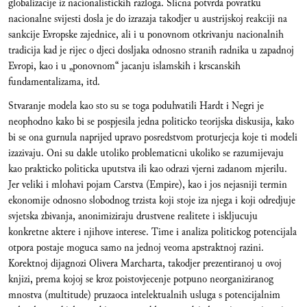
globalizacije iz nacionalistickih razloga. Slicna potvrda povratku
nacionalne svijesti dosla je do izrazaja takodjer u austrijskoj reakciji na
sankcije Evropske zajednice, ali i u ponovnom otkrivanju nacionalnih
tradicija kad je rijec o djeci dosljaka odnosno stranih radnika u zapadnoj
Evropi, kao i u „ponovnom“ jacanju islamskih i krscanskih
fundamentalizama, itd.
Stvaranje modela kao sto su se toga poduhvatili Hardt i Negri je
neophodno kako bi se pospjesila jedna politicko teorijska diskusija, kako
bi se ona gurnula naprijed upravo posredstvom proturjecja koje ti modeli
izazivaju. Oni su dakle utoliko problematicni ukoliko se razumijevaju
kao prakticko politicka uputstva ili kao odrazi vjerni zadanom mjerilu.
Jer veliki i mlohavi pojam Carstva (Empire), kao i jos nejasniji termin
ekonomije odnosno slobodnog trzista koji stoje iza njega i koji odredjuje
svjetska zbivanja, anonimiziraju drustvene realitete i iskljucuju
konkretne aktere i njihove interese. Time i analiza politickog potencijala
otpora postaje moguca samo na jednoj veoma apstraktnoj razini.
Korektnoj dijagnozi Olivera Marcharta, takodjer prezentiranoj u ovoj
knjizi, prema kojoj se kroz poistovjecenje potpuno neorganiziranog
mnostva (multitude) pruzaoca intelektualnih usluga s potencijalnim