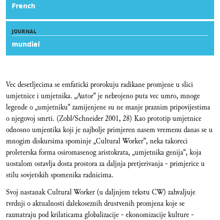
French
JOURNAL
mundial
Vec desetljecima se emfaticki prorokuju radikane promjene u slici
umjetnice i umjetnika. „Autor“ je nebrojeno puta vec umro, mnoge
legende o „umjetniku“ zamijenjene su ne manje praznim pripovijestima
o njegovoj smrti. (Zobl/Schneider 2001, 28) Kao prototip umjetnice
odnosno umjentika koji je najbolje primjeren nasem vremenu danas se u
mnogim diskursima spominje „Cultural Worker“, neka takoreci
proleterska forma osiromasenog aristokrata, „umjetnika genija“, koja
uostalom ostavlja dosta prostora za daljnja pretjerivanja - primjerice u
stilu sovjetskih spomenika radnicima.
Svoj nastanak Cultural Worker (u daljnjem tekstu CW) zahvaljuje
tvrdnji o aktualnosti dalekoseznih drustvenih promjena koje se
razmatraju pod krilaticama globalizacije - ekonomizacije kulture -