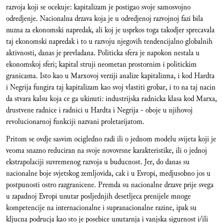
razvoja koji se ocekuje: kapitalizam je postigao svoje samosvojno
odredjenje. Nacionalna drzava koja je u odredjenoj razvojnoj fazi bila
nuzna za ekonomski napredak, ali koj je usprkos toga takodjer sprecavala
taj ekonomski napredak i to u razvoju njegovih tendencijalno globalnih
aktivnosti, danas je prevladana. Politicka sfera je napokon nestala u
ekonomskoj sferi; kapital struji neometan prostornim i politickim
granicama. Isto kao u Marxovoj verziji analize kapitalizma, i kod Hardta
i Negrija fungira taj kapitalizam kao svoj vlastiti grobar, i to na taj nacin
da stvara kalsu koja ce ga ukinuti: industrijska radnicka klasa kod Marxa,
drustvene radnice i radnici u Hardta i Negrija - oboje u njihovoj
revolucionarnoj funkciji nazvani proletarijatom.
Pritom se ovdje sasvim ocigledno radi ili o jednom modelu svijeta koji je
veoma snazno reduciran na svoje novovrsne karakteristike, ili o jednoj
ekstrapolaciji suvremenog razvoja u buducnost. Jer, do danas su
nacionalne boje svjetskog zemljovida, cak i u Evropi, medjusobno jos u
postpunosti ostro razgranicene. Premda su nacionalne drzave prije svega
u zapadnoj Evropi unutar posljednjih desetljeca prenijele mnoge
kompetencije na internacionalne i supranacionalne razine, ipak su
kljucna podrucja kao sto je posebice unutarnja i vanjska sigurnost i/ili