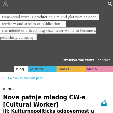
transversal texts is production site and platform at once,
territory and stream of publication −
the middle of a becoming that never wants to become a
publishing company.
transversal texts
|
contact
blog
journal
books
audio
Go back to previous page
09 2002
Nove patnje mladog CW-a
[Cultural Worker]
Ili: Kulturnopoliticka odgovornost u