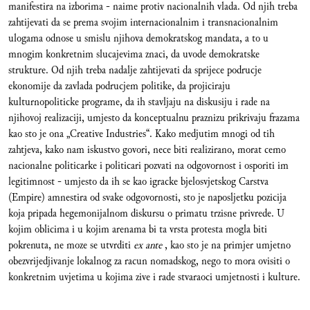
manifestira na izborima - naime protiv nacionalnih vlada. Od njih treba
zahtijevati da se prema svojim internacionalnim i transnacionalnim
ulogama odnose u smislu njihova demokratskog mandata, a to u
mnogim konkretnim slucajevima znaci, da uvode demokratske
strukture. Od njih treba nadalje zahtijevati da sprijece podrucje
ekonomije da zavlada podrucjem politike, da projiciraju
kulturnopoliticke programe, da ih stavljaju na diskusiju i rade na
njihovoj realizaciji, umjesto da konceptualnu praznizu prikrivaju frazama
kao sto je ona „Creative Industries“. Kako medjutim mnogi od tih
zahtjeva, kako nam iskustvo govori, nece biti realizirano, morat cemo
nacionalne politicarke i politicari pozvati na odgovornost i osporiti im
legitimnost - umjesto da ih se kao igracke bjelosvjetskog Carstva
(Empire) amnestira od svake odgovornosti, sto je naposljetku pozicija
koja pripada hegemonijalnom diskursu o primatu trzisne privrede. U
kojim oblicima i u kojim arenama bi ta vrsta protesta mogla biti
pokrenuta, ne moze se utvrditi
ex ante
, kao sto je na primjer umjetno
obezvrijedjivanje lokalnog za racun nomadskog, nego to mora ovisiti o
konkretnim uvjetima u kojima zive i rade stvaraoci umjetnosti i kulture.