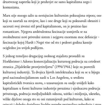
drustvenog napretka koji je preduvjet ne samo kapitalizma nego i
komunizma.
Marx nije mnogo zalio za nestajucim kulturnim pokusajima otpora; one
koji su nasrtali na strojeve, kao i one druge koji su pokusavali obraniti i
sacuvati svoj zivotni stil pred kapitalizmom, on je prezirao kao
romanticare. Njegova ambivalentna fascinacije usmjerila se na
sveobuhvatni novi privredni sistem i nejgovu enormnu moc definicije -
fascinacije kojoj Hardt i Negri vise od sto i pedeset godina kasnije
ocigledno jos uvijek podlijezu.
S jednog temeljno drugacijeg osobnog stajalista prosudili su
Horkheimer i Adorno komercijalizaciju kuturnog podrucja na cetrdeset
stranica „Dijalektike prosvjetiteljstva“ (1994/1944.) koje su posvetili
kulturnoj industriji. Ta dvojica lijevih intelektualaca koji su se u bijegu
pred nacionalsocijalizmom nasli u Los Angelesu, u sredistu
kapitalistickih tvornica snova, s uzasavanjem su ondje uvidjeli kako
kapitalizam u formi kulturne industrije preuzima i ujednacava podrucja
privatnoga, podrucja medjuljudskih odnosa, uzitka i misljenja, ukratko,
velike dijelove onoga sto su oni razumijevali pod kulturom, kako se
osjecaji i duboko dozivljene ljudske potrebe proizvoljno pobudjuju i guse,