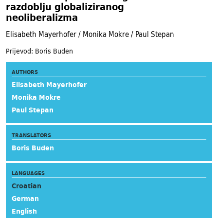
razdoblju globaliziranog
neoliberalizma
Elisabeth Mayerhofer / Monika Mokre / Paul Stepan
Prijevod: Boris Buden
AUTHORS
Elisabeth Mayerhofer
Monika Mokre
Paul Stepan
TRANSLATORS
Boris Buden
LANGUAGES
Croatian
German
English