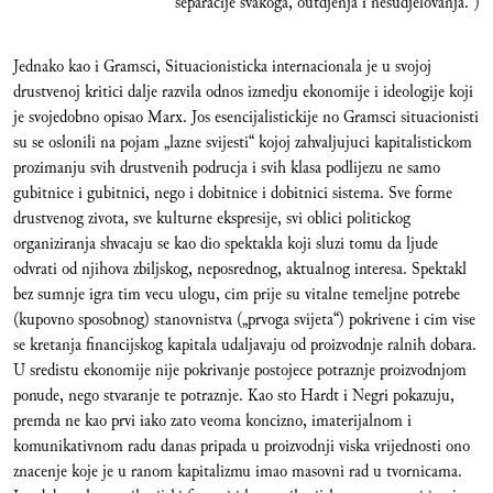
separacije svakoga, outdjenja i nesudjelovanja.”)
Jednako kao i Gramsci, Situacionisticka internacionala je u svojoj
drustvenoj kritici dalje razvila odnos izmedju ekonomije i ideologije koji
je svojedobno opisao Marx. Jos esencijalistickije no Gramsci situacionisti
su se oslonili na pojam „lazne svijesti“ kojoj zahvaljujuci kapitalistickom
prozimanju svih drustvenih podrucja i svih klasa podlijezu ne samo
gubitnice i gubitnici, nego i dobitnice i dobitnici sistema. Sve forme
drustvenog zivota, sve kulturne ekspresije, svi oblici politickog
organiziranja shvacaju se kao dio spektakla koji sluzi tomu da ljude
odvrati od njihova zbiljskog, neposrednog, aktualnog interesa. Spektakl
bez sumnje igra tim vecu ulogu, cim prije su vitalne temeljne potrebe
(kupovno sposobnog) stanovnistva („prvoga svijeta“) pokrivene i cim vise
se kretanja financijskog kapitala udaljavaju od proizvodnje ralnih dobara.
U sredistu ekonomije nije pokrivanje postojece potraznje proizvodnjom
ponude, nego stvaranje te potraznje. Kao sto Hardt i Negri pokazuju,
premda ne kao prvi iako zato veoma koncizno, imaterijalnom i
komunikativnom radu danas pripada u proizvodnji viska vrijednosti ono
znacenje koje je u ranom kapitalizmu imao masovni rad u tvornicama.