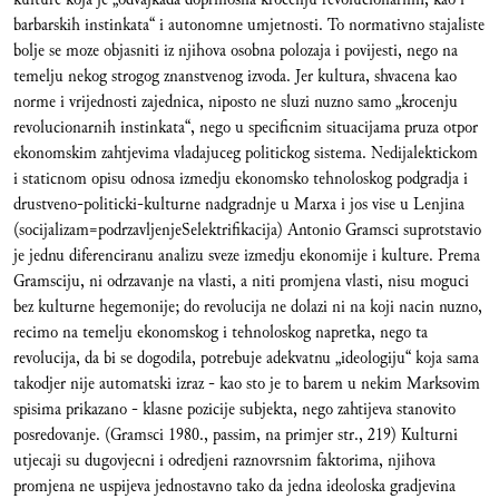
barbarskih instinkata“ i autonomne umjetnosti. To normativno stajaliste
bolje se moze objasniti iz njihova osobna polozaja i povijesti, nego na
temelju nekog strogog znanstvenog izvoda. Jer kultura, shvacena kao
norme i vrijednosti zajednica, niposto ne sluzi nuzno samo „krocenju
revolucionarnih instinkata“, nego u specificnim situacijama pruza otpor
ekonomskim zahtjevima vladajuceg politickog sistema. Nedijalektickom
i staticnom opisu odnosa izmedju ekonomsko tehnoloskog podgradja i
drustveno-politicki-kulturne nadgradnje u Marxa i jos vise u Lenjina
(socijalizam=podrzavljenjeSelektrifikacija) Antonio Gramsci suprotstavio
je jednu diferenciranu analizu sveze izmedju ekonomije i kulture. Prema
Gramsciju, ni odrzavanje na vlasti, a niti promjena vlasti, nisu moguci
bez kulturne hegemonije; do revolucija ne dolazi ni na koji nacin nuzno,
recimo na temelju ekonomskog i tehnoloskog napretka, nego ta
revolucija, da bi se dogodila, potrebuje adekvatnu „ideologiju“ koja sama
takodjer nije automatski izraz - kao sto je to barem u nekim Marksovim
spisima prikazano - klasne pozicije subjekta, nego zahtijeva stanovito
posredovanje. (Gramsci 1980., passim, na primjer str., 219) Kulturni
utjecaji su dugovjecni i odredjeni raznovrsnim faktorima, njihova
promjena ne uspijeva jednostavno tako da jedna ideoloska gradjevina