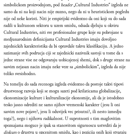
simbolickom proizvodnjom, pod
header
„Cultural Industries“ izgleda ne
samo da ni na koji nacin nije nuzno, nego da ni u heuristickom pogledu
nije od neke koristi. Niti je empirijski evidentno da oni koji su do sada
radili u kultunom sektoru u uzem smislu, odsada djeluju u okviru
Cultural Industries, niti sve profesionalne grupe koje su pobrojane u
medjunarodnim definicijama Cultural Industries imaju dovoljno
zajednickih karakteristika da bi opravdale takvu klasifikaciju. A jedno
sazimanje svih podrucja ciji se zajednicki nazivnik sastoji u tome da s
jedne strane vise ne odgovaraju uobicajenoj shemi, dok s druge strane na
sasvim nejasan nacin imaju neke veze sa „simbolickim“, izgleda da nije
toliko svrsishodno.
Na temelju do sada recenoga izgleda evidentno da postoje takvi tipovi
drustvenog razvoja koji se mogu sazeti pod krilaticama globalizacije,
ekonomizacije kulture i kulturalizacije ekonomije, ali da je istodobno
tesko jasno odrediti ne samo njihov vremenski karakter (jesu li oni
sasvim nove pojave?, jesu li oduvijek vec prisutni?, ili nesto izmedju
toga?), nego i njihovu radikalnost. U suprotnosti s tim maglovitim
spoznajama moguce je ipak sa stanovitom sigurnoscu ustvrditi da je
diskurs
o drustvu u opcenitom smislu, kao i pozicija onih koji stvaraju