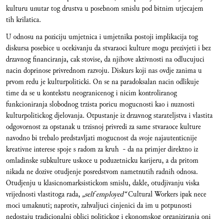
kulturu unutar tog drustva u posebnom smislu pod bitnim utjecajem
tih krilatica.
U odnosu na poziciju umjetnica i umjetnika postoji implikacija tog
diskursa posebice u ocekivanju da stvaraoci kulture mogu prezivjeti i bez
drzavnog financiranja, cak stovise, da njihove aktivnosti na odlucujuci
nacin doprinose privrednom razvoju. Diskurs koji nas ovdje zanima u
prvom redu je kulturpoliticki. On se na paradoksalan nacin odlikuje
time da se u kontekstu neogranicenog i nicim kontroliranog
funkcioniranja slobodnog trzista poricu mogucnosti kao i nuznosti
kulturpolitickog djelovanja. Otpustanje iz drzavnog starateljstva i vlastita
odgovornost za opstanak u trzisnoj privredi za same stvaraoce kulture
navodno bi trebalo predstavljati mogucnost da svoje najautenticnije
kreativne interese spoje s radom za kruh - da na primjer direktno iz
omladinske subkulture uskoce u poduzetnicku karijeru, a da pritom
nikada ne dozive otudjenje posredstvom nametnutih radnih odnosa.
Otudjenju u klasicnomarksistickom smislu, dakle, otudjivanju viska
vrijednosti vlastitoga rada,
„self employed“
Cultural Workers ipak nece
moci umaknuti; naprotiv, zahvaljuci cinjenici da im u potpunosti
nedostaju tradicionalni oblici politickog i ekonomskog organiziranja oni