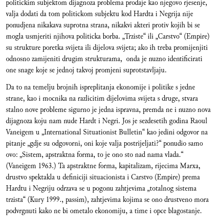
politickim subjektom dijagnoza problema prodaje kao njegovo rjesenje,
valja dodati da tom politickom subjektu kod Hardta i Negrija nije
ponudjena nikakava suprotna strana, nikakvi akteri protiv kojih bi se
mogla usmjeriti njihova politicka borba. „Trziste“ ili „Carstvo“ (Empire)
su strukture poretka svijeta ili dijelova svijeta; ako ih treba promijenjiti
odnosno zamijeniti drugim strukturama, onda je nuzno identificirati
one snage koje se jednoj takvoj promjeni suprotstavljaju.
Da to na temelju brojnih ispreplitanja ekonomije i politike s jedne
strane, kao i mocnika na razlicitim dijelovima svijeta s druge, stvara
stalno nove probleme sigurno je jedna ispravna, premda ne i nuzno nova
dijagnoza koju nam nude Hardt i Negri. Jos je sezdesetih godina Raoul
Vaneigem u „International Situationist Bulletin“ kao jedini odgovor na
pitanje „gdje su odgovorni, oni koje valja postrijeljati?“ ponudio samo
ovo: „Sistem, apstraktna forma, to je ono sto nad nama vlada.“
(Vaneigem 1963.) Ta apstraktne forma, kapitalizam, rijecima Marxa,
drustvo spektakla u definiciji situacionista i Carstvo (Empire) prema
Hardtu i Negriju odrzava se u pogonu zahtjevima „totalnog sistema
trzista“ (Kury 1999., passim), zahtjevima kojima se ono drustveno mora
podvrgnuti kako ne bi ometalo ekonomiju, a time i opce blagostanje.