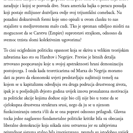
zaradjuje i kojoj se posvuda dive. Stara americka bajka o peracu posudja
koji postaje milijuner dozivljava ovdje svoj trijumfalni comeback. Na
pozadini diskurzivnih formi koje smo opisali u ovom clanku to nas
stajaliste u medjuvremenu malo cudi. Tko je spreman ozbiljno misliti na
mogucnost da se Carstvu (Empire) suprotstavi strajkom, odnosno da
svemoc trzista slomi kolektivnim ugovorima?
To cini ociglednim politicku opasnost koja se skriva u velikim teorijskim
zahvatima kao sto su Hardtov i Negrijev. Previse je bitnih detalja
zrtvovano poopcavanju koje u svojoj apstraktnosti hrani demonizaciju
postojecega. I onda kada teoreticarima od Marxa do Negrija moramo
dati za pravo da ekonomski uvjeti predstavljaju najbitniji temelj na
kojem se u kapitalizmu odredjuju sva druga podrucja drustvenog zivota,
ipak je u posljednjih dvjesto godina uvijek iznova pronalazena motivacija
za politicke akcije kojima doduse nije bio cilj nije bio u tome da se
cjelokupna drustvena struktura srusi, nego da ju se u njenom
funkcioniranju ometa i/ili da se ona popravi odnosno prilagodi. Glavna
tocka jedne naglaseno fundametalne politicke kritike bila su obecanja
liberalne demokracije koja nikada nisu ostvarena jer su zahtjevima
privrednog sistema stalno bila iznevjeravana, premda su istodobno uvijek