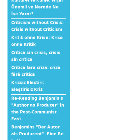
Kültürel Tercüme: Niçin
Önemli ve Nerede Ne
İşe Yarar?
Criticism without Crisis:
Crisis without Criticism
Kritik ohne Krise: Krise
ohne Kritik
Crítica sin crisis, crisis
sin crítica
Critică fără criză: criză
fără critică
Krizsiz Eleştiri:
Eleştirisiz Kriz
Re-Reading Benjamin's
"Author as Producer" in
the Post-Communist
East
Benjamins "Der Autor
als Produzent": Eine Re-