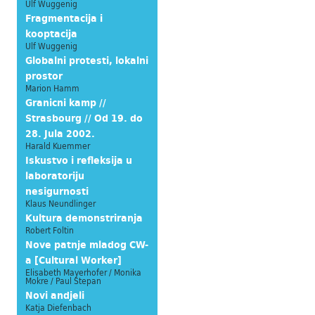
Ulf Wuggenig
Fragmentacija i
kooptacija
Ulf Wuggenig
Globalni protesti, lokalni
prostor
Marion Hamm
Granicni kamp //
Strasbourg // Od 19. do
28. Jula 2002.
Harald Kuemmer
Iskustvo i refleksija u
laboratoriju
nesigurnosti
Klaus Neundlinger
Kultura demonstriranja
Robert Foltin
Nove patnje mladog CW-
a [Cultural Worker]
Elisabeth Mayerhofer / Monika
Mokre / Paul Stepan
Novi andjeli
Katja Diefenbach