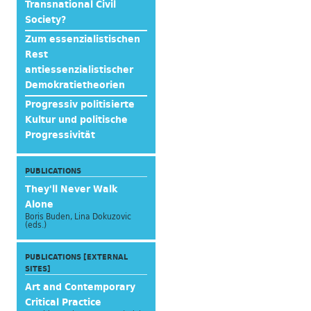
Transnational Civil
Society?
Zum essenzialistischen
Rest
antiessenzialistischer
Demokratietheorien
Progressiv politisierte
Kultur und politische
Progressivität
PUBLICATIONS
They'll Never Walk
Alone
Boris Buden, Lina Dokuzovic
(eds.)
PUBLICATIONS [EXTERNAL
SITES]
Art and Contemporary
Critical Practice