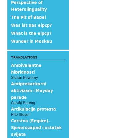
Perspective of
Heterolinguality
The Pit of Babel
Was ist das eipcp?
What is the eipcp?
Wunder in Moskau
TRANSLATIONS
Ambivalentne
hibridnosti
Stefan Nowotny
Antiprekaritarni
aktivizam i Mayday
parade
Gerald Raunig
Artikulacija protesta
Hito Steyerl
Carstvo (Empire),
Sjeverozapad i ostatak
svijeta