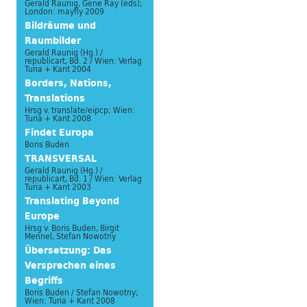
Gerald Raunig, Gene Ray (eds);
London: mayfly 2009
Bildräume und
Raumbilder
Gerald Raunig (Hg.) /
republicart, Bd. 2 / Wien: Verlag
Turia + Kant 2004
Borders, Nations,
Translations
Hrsg v. translate/eipcp; Wien:
Turia + Kant 2008
Findet Europa
Boris Buden
TRANSVERSAL
Gerald Raunig (Hg.) /
republicart, Bd. 1 / Wien: Verlag
Turia + Kant 2003
Translating Beyond
Europe
Hrsg v. Boris Buden, Birgit
Mennel, Stefan Nowotny
Übersetzung: Das
Versprechen eines
Begriffs
Boris Buden / Stefan Nowotny;
Wien: Turia + Kant 2008