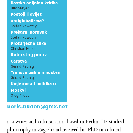
Postkolonijalna kritika
Hito Steyerl
Postoji li svijet
antiglobalizma?
Stefan Nowotny
Prekarni boravak
Stefan Nowotny
Proturjecne slike
Christian Höller
Ratni stroj protiv
Carstva
Gerald Raunig
Transverzalna mnostva
Gerald Raunig
Umjetnost i politika u
Moskvi
Oleg Kireev
boris.buden@gmx.net
is a writer and cultural critic based in Berlin. He studied
philosophy in Zagreb and received his PhD in cultural