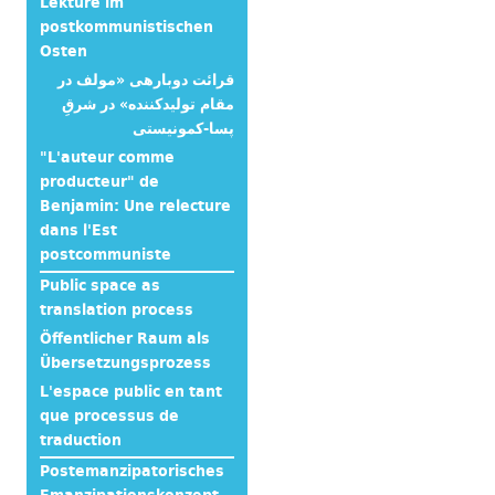
Lektüre im
postkommunistischen
Osten
قرائت دوبارهی «مولف در
مقام تولیدکننده» در شرقِ
پسا-کمونیستی
"L'auteur comme
producteur" de
Benjamin: Une relecture
dans l'Est
postcommuniste
Public space as
translation process
Öffentlicher Raum als
Übersetzungsprozess
L'espace public en tant
que processus de
traduction
Postemanzipatorisches