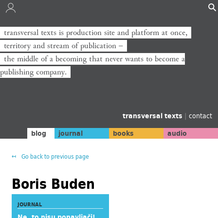
transversal texts is production site and platform at once,
territory and stream of publication −
the middle of a becoming that never wants to become a
publishing company.
transversal texts
|
contact
blog
journal
books
audio
Go back to previous page
Boris Buden
JOURNAL
Ne, to nisu ponavljači!