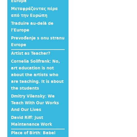
Europa
Μεταφράζοντας πέρα
από την Ευρώπη
Traduire au-delà de
l’Europe
Prevođenje s onu stranu
Evrope
Artist as Teacher?
Cornelia Sollfrank: No,
art education is not
about the artists who
are teaching. It is about
the students
Dmitry Vilensky: We
Teach With Our Works
And Our Lives
David Riff: Just
Maintenance Work
Place of Birth: Babel