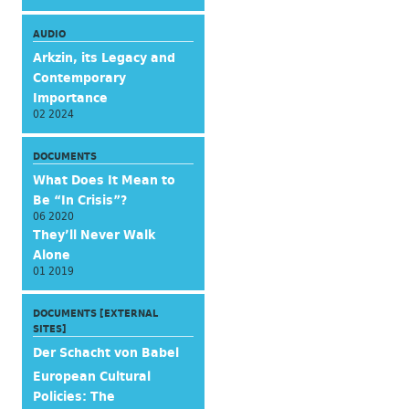
AUDIO
Arkzin, its Legacy and
Contemporary
Importance
02 2024
DOCUMENTS
What Does It Mean to
Be “In Crisis”?
06 2020
They’ll Never Walk
Alone
01 2019
DOCUMENTS [EXTERNAL
SITES]
Der Schacht von Babel
European Cultural
Policies: The