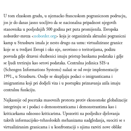
U tom elzaskom gradu, u njemacko francuskom pogranicnom podrucju,
jos je do danas jasno uocljivo da se nacionalna pripadnost njegovih
stanovnika u posljednjih 500 godina pet puta promijenila. Evropska
noborder-mreza <
noborder.org
> koja je organizirala aktualni pogranicni
kamp u Strasburu imala je nesto drugo na umu: virtualizirane granice
koje se u tvrdjavi Evropi i oko nje, neovisno o teritorijama, podizu
posvuda gdje drzavni sluzbenici imaju pristup bankama podataka i gdje
se ljudi tretiraju kao setovi podataka. Centralna jedinica SIS-a
(Schengen Informations Systems) nalazi se od svoje implementacije
1991., u Strasburu. Ondje se skupljaju podaci o imigranticama i
imigrantima koji pri dodjeli viza i u postupku priznavanja azila imaju
centralnu funkciju.
Najkasnije od pocetaka masovnih protesta protiv ekonomske globalizacije
integriraju se i podaci o demonstranticama i demonstrantima kao i
kriticarkama odnosno kriticarima. Upozoriti na posljedice djelovanja
takvih informacijsko-tehnoloskih mehanizama nadgledanja, suociti se s
virtualiziranim granicama i u konfrontaciji s njima razviti nove oblike