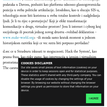
podataka u Davosu, posluziti kao platforma odnosno glasnogovornicka
pozicija u svrhu politicke artikulacije. Istodobno, kao u slucaju SIS-a,
tehnologija moze biti koristena u svrhu totalne kontrole i nadgledanja
ljudi. Je li tu rijec o proturjecju? Koji je efekt transformacije
komunikacije u druge, virtualne prostore? Jesu li internet i cyborg kraj
socijolnoga ili pocetak jednog novog drustva <volxbad deklaration -
www.make-world.org
> -ili mozda samo kratak moment u jednom
historijskom razvitku koji ce vec sutra biti potpuno prevladan?
d.sec ce u Strasburu iskusati te mogucnosti. Hack the System!, kao
prazna fraza, kao risky game, kao intervencija u javnim i virtualnim
prostorima, kao workshop, diskurzivna praksa ili teatralna inscenacija.
COOKIES DISCLAIMER
The caravan goes on ...
Our site saves small pieces of text information (cookies) on your
device in order to keep sessions open and for statistical purposes.
These statistics aren't shared with any third-party company. You can
disable the usage of cookies by changing the settings of your
browser. By browsing our website without changing the browser
settings you grant us permission to store that information on your
device.
I AGREE