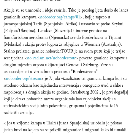
Akcije su se umnozile i ideje rasirile. Tako je proslog ljeta doslo do lanca
granicnih kampova <
noborder.org/camps/01
>, kojije zapceo u
juznospanjolskoj Tarifi (Spanjolska-Afrika) i nastavio se preko Krykni
(Poljska/Ukrajina), Lendave (Slovenija) i interne granice na
frankfurtskom aerodromu (Njemacka) sve do Borderhacka u Tijuani
(Meksiko) i akcija protiv logora za izbjeglice u Woomeri (Australija).
Stalno prelazeci granice noborderTOUR je na svom putu koji je trajao
sest tjedana <
no-racism.net/nobordertour
> povezao granicne kampove s
drugim mjestim otpora ukljucujuci Genovu i Salzburg. Veze su
uspostavljene i u virtualnom prostoru: "Borderstream"
<
noborder.org/stream
> je 7. jula vizualizirao tri granicna kampa koji su
istodono odrzani kao zajednicka intervencija i omogucio uvid u slike i
raspolozenja s drugih akcija te godine. Strasbourg 2002., je prvi dogadjaj
koji je citava noborder-mreza organizirala kao zajednicku akciju s
antirasistickim socijalnim pokretima, grupama i pojedincima iz 15
razlicitih zemalja.
< jos u vrijeme kampa u Tarifi (juzna Spanjolska) uz obalu je pristao
jedan brod na kojem su se prikrili migrantice i migranti kako bi umakli