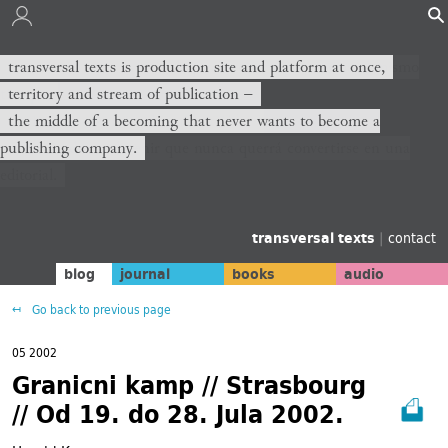
transversal texts es sitio de producción y plataforma al mismo
transversal texts is production site and platform at once,
tiempo,
territory and stream of publication −
territorio y corriente de publicación −
the middle of a becoming that never wants to become a
publishing company.
el medio de un devenir que nunca querrá convertirse en una
editorial.
transversal texts
|
contact
blog
journal
books
audio
Go back to previous page
05 2002
Granicni kamp // Strasbourg
// Od 19. do 28. Jula 2002.