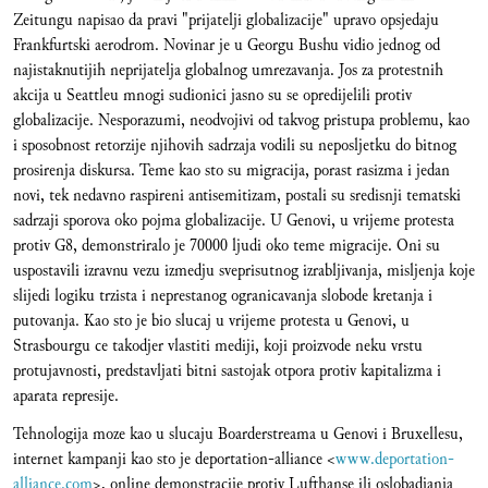
Zeitungu napisao da pravi "prijatelji globalizacije" upravo opsjedaju
Frankfurtski aerodrom. Novinar je u Georgu Bushu vidio jednog od
najistaknutijih neprijatelja globalnog umrezavanja. Jos za protestnih
akcija u Seattleu mnogi sudionici jasno su se opredijelili protiv
globalizacije. Nesporazumi, neodvojivi od takvog pristupa problemu, kao
i sposobnost retorzije njihovih sadrzaja vodili su neposljetku do bitnog
prosirenja diskursa. Teme kao sto su migracija, porast rasizma i jedan
novi, tek nedavno raspireni antisemitizam, postali su sredisnji tematski
sadrzaji sporova oko pojma globalizacije. U Genovi, u vrijeme protesta
protiv G8, demonstriralo je 70000 ljudi oko teme migracije. Oni su
uspostavili izravnu vezu izmedju sveprisutnog izrabljivanja, misljenja koje
slijedi logiku trzista i neprestanog ogranicavanja slobode kretanja i
putovanja. Kao sto je bio slucaj u vrijeme protesta u Genovi, u
Strasbourgu ce takodjer vlastiti mediji, koji proizvode neku vrstu
protujavnosti, predstavljati bitni sastojak otpora protiv kapitalizma i
aparata represije.
Tehnologija moze kao u slucaju Boarderstreama u Genovi i Bruxellesu,
internet kampanji kao sto je deportation-alliance <
www.deportation-
alliance.com
>, online demonstracije protiv Lufthanse ili oslobadjanja