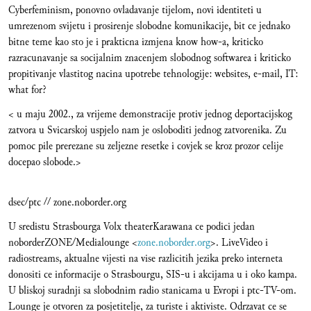
Cyberfeminism, ponovno ovladavanje tijelom, novi identiteti u
umrezenom svijetu i prosirenje slobodne komunikacije, bit ce jednako
bitne teme kao sto je i prakticna izmjena know how-a, kriticko
razracunavanje sa socijalnim znacenjem slobodnog softwarea i kriticko
propitivanje vlastitog nacina upotrebe tehnologije: websites, e-mail, IT:
what for?
< u maju 2002., za vrijeme demonstracije protiv jednog deportacijskog
zatvora u Svicarskoj uspjelo nam je osloboditi jednog zatvorenika. Zu
pomoc pile prerezane su zeljezne resetke i covjek se kroz prozor celije
docepao slobode.>
dsec/ptc // zone.noborder.org
U sredistu Strasbourga Volx theaterKarawana ce podici jedan
noborderZONE/Medialounge <
zone.noborder.org
>. LiveVideo i
radiostreams, aktualne vijesti na vise razlicitih jezika preko interneta
donositi ce informacije o Strasbourgu, SIS-u i akcijama u i oko kampa.
U bliskoj suradnji sa slobodnim radio stanicama u Evropi i ptc-TV-om.
Lounge je otvoren za posjetitelje, za turiste i aktiviste. Odrzavat ce se