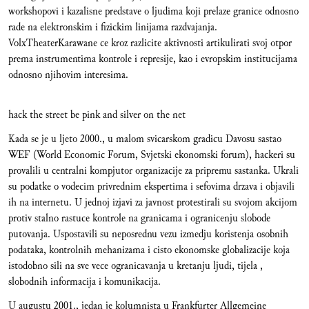
workshopovi i kazalisne predstave o ljudima koji prelaze granice odnosno
rade na elektronskim i fizickim linijama razdvajanja.
VolxTheaterKarawane ce kroz razlicite aktivnosti artikulirati svoj otpor
prema instrumentima kontrole i represije, kao i evropskim institucijama
odnosno njihovim interesima.
hack the street be pink and silver on the net
Kada se je u ljeto 2000., u malom svicarskom gradicu Davosu sastao
WEF (World Economic Forum, Svjetski ekonomski forum), hackeri su
provalili u centralni kompjutor organizacije za pripremu sastanka. Ukrali
su podatke o vodecim privrednim ekspertima i sefovima drzava i objavili
ih na internetu. U jednoj izjavi za javnost protestirali su svojom akcijom
protiv stalno rastuce kontrole na granicama i ogranicenju slobode
putovanja. Uspostavili su neposrednu vezu izmedju koristenja osobnih
podataka, kontrolnih mehanizama i cisto ekonomske globalizacije koja
istodobno sili na sve vece ogranicavanja u kretanju ljudi, tijela ,
slobodnih informacija i komunikacija.
U augustu 2001., jedan je kolumnista u Frankfurter Allgemeine