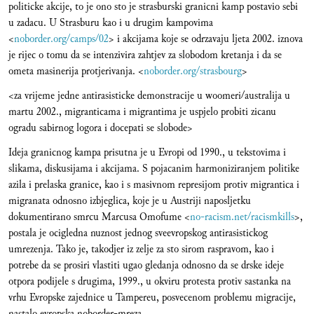
politicke akcije, to je ono sto je strasburski granicni kamp postavio sebi
u zadacu. U Strasburu kao i u drugim kampovima
<
noborder.org/camps/02
> i akcijama koje se odrzavaju ljeta 2002. iznova
je rijec o tomu da se intenzivira zahtjev za slobodom kretanja i da se
ometa masinerija protjerivanja. <
noborder.org/strasbourg
>
<za vrijeme jedne antirasisticke demonstracije u woomeri/australija u
martu 2002., migranticama i migrantima je uspjelo probiti zicanu
ogradu sabirnog logora i docepati se slobode>
Ideja granicnog kampa prisutna je u Evropi od 1990., u tekstovima i
slikama, diskusijama i akcijama. S pojacanim harmoniziranjem politike
azila i prelaska granice, kao i s masivnom represijom protiv migrantica i
migranata odnosno izbjeglica, koje je u Austriji naposljetku
dokumentirano smrcu Marcusa Omofume <
no-racism.net/racismkills
>,
postala je ocigledna nuznost jednog sveevropskog antirasistickog
umrezenja. Tako je, takodjer iz zelje za sto sirom raspravom, kao i
potrebe da se prosiri vlastiti ugao gledanja odnosno da se drske ideje
otpora podijele s drugima, 1999., u okviru protesta protiv sastanka na
vrhu Evropske zajednice u Tampereu, posvecenom problemu migracije,
nastalo evropska noborder-mreza.