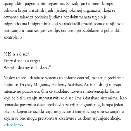
spanjolskim pogranicnim organima. Zahvaljujuci samom kampu,
velikom broju prisutnih ljudi i jednoj lokalnoj organizaciji koja se
otvoreno zalaze za podrsku ljudima bez dokumenata upjelo je
migranticama i migrantima koji su nadolazili pruziti pomoc u njihovu
putovanju u unutrasnjost zemlje, odnosno pri zaobilazenju policijskih
kontrola. >
"SIS is a d.sec*.
Every d.sec is a target.
We will destroy each d.sec."
Naslov (d.sec - database systems to enforce control) oznacuje problem s
kojim se Teccies, Migrants, Hackers, Activists, Artists i drugi moraju
intenzivno pozabaviti. Oni ce stodobno razvitii i intervencijske forme
koje ce biti u stanju suprotstaviti se d.sec-ima i database sistemima. Kao
tematska poveznica d.sec predstavlja za vrijeme granicnog kampa jedan
okvir u kojem se razotkrivaju mogucnosti izmjenicnog umrezavanja i u
kojem se one mogu pretvoriti u kreativne i uzitkom ispunjene akcije.
<
dsec.info
>