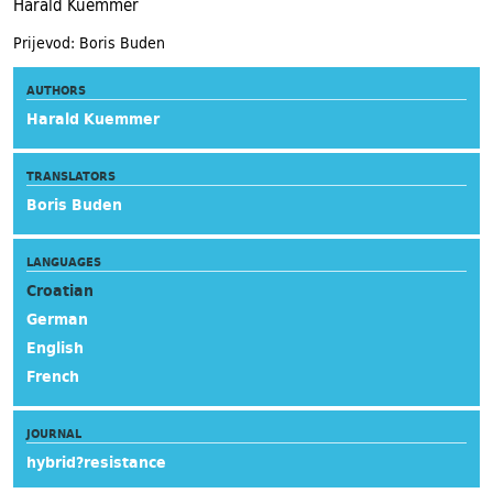
Harald Kuemmer
Prijevod: Boris Buden
AUTHORS
Harald Kuemmer
TRANSLATORS
Boris Buden
LANGUAGES
Croatian
German
English
French
JOURNAL
hybrid?resistance