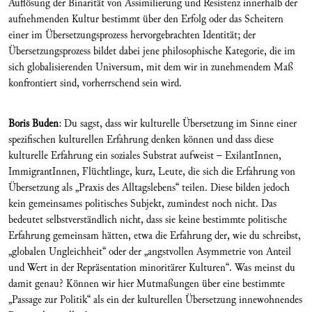
Auflösung der Binarität von Assimilierung und Resistenz innerhalb der
aufnehmenden Kultur bestimmt über den Erfolg oder das Scheitern
einer im Übersetzungsprozess hervorgebrachten Identität; der
Übersetzungsprozess bildet dabei jene philosophische Kategorie, die im
sich globalisierenden Universum, mit dem wir in zunehmendem Maß
konfrontiert sind, vorherrschend sein wird.
Boris Buden
: Du sagst, dass wir kulturelle Übersetzung im Sinne einer
spezifischen kulturellen Erfahrung denken können und dass diese
kulturelle Erfahrung ein soziales Substrat aufweist – ExilantInnen,
ImmigrantInnen, Flüchtlinge, kurz, Leute, die sich die Erfahrung von
Übersetzung als „Praxis des Alltagslebens“ teilen. Diese bilden jedoch
kein gemeinsames politisches Subjekt, zumindest noch nicht. Das
bedeutet selbstverständlich nicht, dass sie keine bestimmte politische
Erfahrung gemeinsam hätten, etwa die Erfahrung der, wie du schreibst,
„globalen Ungleichheit“ oder der „angstvollen Asymmetrie von Anteil
und Wert in der Repräsentation minoritärer Kulturen“. Was meinst du
damit genau? Können wir hier Mutmaßungen über eine bestimmte
„Passage zur Politik“ als ein der kulturellen Übersetzung innewohnendes