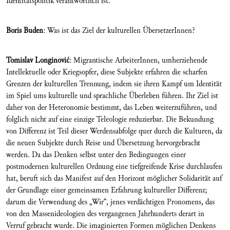
Identitätspolitik verantwortlich ist.
Boris Buden
: Was ist das Ziel der kulturellen ÜbersetzerInnen?
Tomislav Longinovi
ć
: Migrantische ArbeiterInnen, umherziehende
Intellektuelle oder Kriegsopfer, diese Subjekte erfahren die scharfen
Grenzen der kulturellen Trennung, indem sie ihren Kampf um Identität
im Spiel ums kulturelle und sprachliche Überleben führen. Ihr Ziel ist
daher von der Heteronomie bestimmt, das Leben weiterzuführen, und
folglich nicht auf eine einzige Teleologie reduzierbar. Die Bekundung
von Differenz ist Teil dieser Werdensabfolge quer durch die Kulturen, da
die neuen Subjekte durch Reise und Übersetzung hervorgebracht
werden. Da das Denken selbst unter den Bedingungen einer
postmodernen kulturellen Ordnung eine tiefgreifende Krise durchlaufen
hat, beruft sich das Manifest auf den Horizont möglicher Solidarität auf
der Grundlage einer gemeinsamen Erfahrung kultureller Differenz;
darum die Verwendung des „Wir“, jenes verdächtigen Pronomens, das
von den Massenideologien des vergangenen Jahrhunderts derart in
Verruf gebracht wurde. Die imaginierten Formen möglichen Denkens