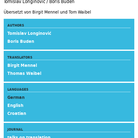
Tomislav Longinović / Boris Buden
Übersetzt von Birgit Mennel und Tom Waibel
AUTHORS
Tomislav Longinović
Boris Buden
TRANSLATORS
Birgit Mennel
Thomas Waibel
LANGUAGES
German
English
Croatian
JOURNAL
talks on translation