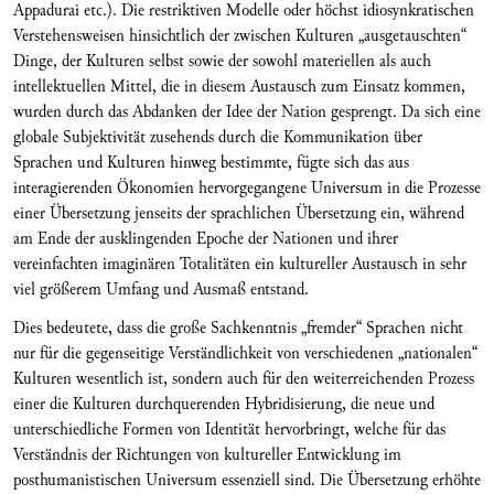
Appadurai etc.). Die restriktiven Modelle oder höchst idiosynkratischen
Verstehensweisen hinsichtlich der zwischen Kulturen „ausgetauschten“
Dinge, der Kulturen selbst sowie der sowohl materiellen als auch
intellektuellen Mittel, die in diesem Austausch zum Einsatz kommen,
wurden durch das Abdanken der Idee der Nation gesprengt. Da sich eine
globale Subjektivität zusehends durch die Kommunikation über
Sprachen und Kulturen hinweg bestimmte, fügte sich das aus
interagierenden Ökonomien hervorgegangene Universum in die Prozesse
einer Übersetzung jenseits der sprachlichen Übersetzung ein, während
am Ende der ausklingenden Epoche der Nationen und ihrer
vereinfachten imaginären Totalitäten ein kultureller Austausch in sehr
viel größerem Umfang und Ausmaß entstand.
Dies bedeutete, dass die große Sachkenntnis „fremder“ Sprachen nicht
nur für die gegenseitige Verständlichkeit von verschiedenen „nationalen“
Kulturen wesentlich ist, sondern auch für den weiterreichenden Prozess
einer die Kulturen durchquerenden Hybridisierung, die neue und
unterschiedliche Formen von Identität hervorbringt, welche für das
Verständnis der Richtungen von kultureller Entwicklung im
posthumanistischen Universum essenziell sind. Die Übersetzung erhöhte