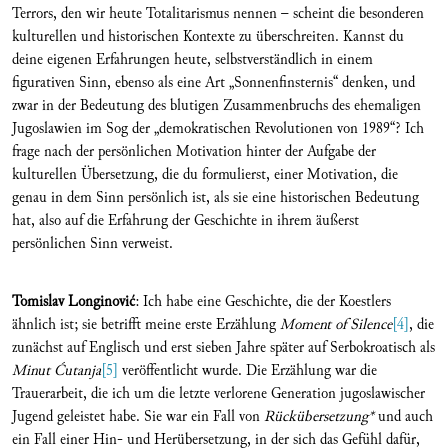
Terrors, den wir heute Totalitarismus nennen – scheint die besonderen
kulturellen und historischen Kontexte zu überschreiten. Kannst du
deine eigenen Erfahrungen heute, selbstverständlich in einem
figurativen Sinn, ebenso als eine Art „Sonnenfinsternis“ denken, und
zwar in der Bedeutung des blutigen Zusammenbruchs des ehemaligen
Jugoslawien im Sog der „demokratischen Revolutionen von 1989“? Ich
frage nach der persönlichen Motivation hinter der Aufgabe der
kulturellen Übersetzung, die du formulierst, einer Motivation, die
genau in dem Sinn persönlich ist, als sie eine historischen Bedeutung
hat, also auf die Erfahrung der Geschichte in ihrem äußerst
persönlichen Sinn verweist.
Tomislav Longinovi
ć
: Ich habe eine Geschichte, die der Koestlers
ähnlich ist; sie betrifft meine erste Erzählung
Moment of Silence
[4]
, die
zunächst auf Englisch und erst sieben Jahre später auf Serbokroatisch als
Minut Ćutanja
[5]
veröffentlicht wurde. Die Erzählung war die
Trauerarbeit, die ich um die letzte verlorene Generation jugoslawischer
Jugend geleistet habe. Sie war ein Fall von
Rückübersetzung*
und auch
ein Fall einer Hin- und Herübersetzung, in der sich das Gefühl dafür,