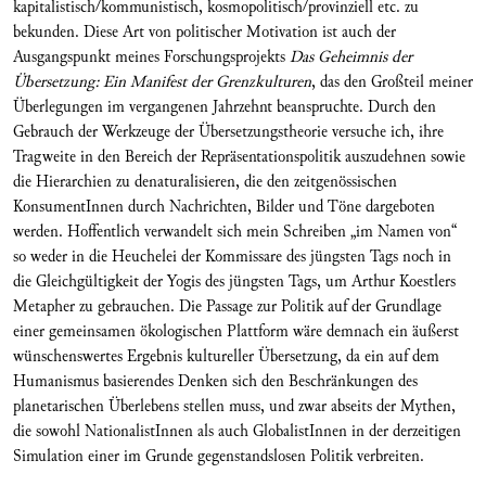
kapitalistisch/kommunistisch, kosmopolitisch/provinziell etc. zu
bekunden. Diese Art von politischer Motivation ist auch der
Ausgangspunkt meines Forschungsprojekts
Das Geheimnis der
Übersetzung: Ein Manifest der Grenzkulturen
, das den Großteil meiner
Überlegungen im vergangenen Jahrzehnt beanspruchte. Durch den
Gebrauch der Werkzeuge der Übersetzungstheorie versuche ich, ihre
Tragweite in den Bereich der Repräsentationspolitik auszudehnen sowie
die Hierarchien zu denaturalisieren, die den zeitgenössischen
KonsumentInnen durch Nachrichten, Bilder und Töne dargeboten
werden. Hoffentlich verwandelt sich mein Schreiben „im Namen von“
so weder in die Heuchelei der Kommissare des jüngsten Tags noch in
die Gleichgültigkeit der Yogis des jüngsten Tags, um Arthur Koestlers
Metapher zu gebrauchen. Die Passage zur Politik auf der Grundlage
einer gemeinsamen ökologischen Plattform wäre demnach ein äußerst
wünschenswertes Ergebnis kultureller Übersetzung, da ein auf dem
Humanismus basierendes Denken sich den Beschränkungen des
planetarischen Überlebens stellen muss, und zwar abseits der Mythen,
die sowohl NationalistInnen als auch GlobalistInnen in der derzeitigen
Simulation einer im Grunde gegenstandslosen Politik verbreiten.