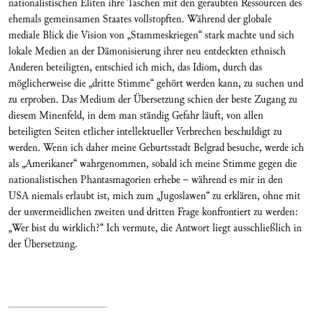
nationalistischen Eliten ihre Taschen mit den geraubten Ressourcen des
ehemals gemeinsamen Staates vollstopften. Während der globale
mediale Blick die Vision von „Stammeskriegen“ stark machte und sich
lokale Medien an der Dämonisierung ihrer neu entdeckten ethnisch
Anderen beteiligten, entschied ich mich, das Idiom, durch das
möglicherweise die „dritte Stimme“ gehört werden kann, zu suchen und
zu erproben. Das Medium der Übersetzung schien der beste Zugang zu
diesem Minenfeld, in dem man ständig Gefahr läuft, von allen
beteiligten Seiten etlicher intellektueller Verbrechen beschuldigt zu
werden. Wenn ich daher meine Geburtsstadt Belgrad besuche, werde ich
als „Amerikaner“ wahrgenommen, sobald ich meine Stimme gegen die
nationalistischen Phantasmagorien erhebe – während es mir in den
USA niemals erlaubt ist, mich zum „Jugoslawen“ zu erklären, ohne mit
der unvermeidlichen zweiten und dritten Frage konfrontiert zu werden:
„Wer bist du wirklich?“ Ich vermute, die Antwort liegt ausschließlich in
der Übersetzung.