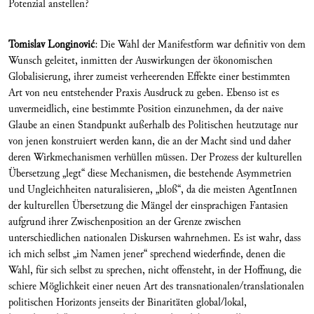
Potenzial anstellen?
Tomislav Longinovi
ć
: Die Wahl der Manifestform war definitiv von dem
Wunsch geleitet, inmitten der Auswirkungen der ökonomischen
Globalisierung, ihrer zumeist verheerenden Effekte einer bestimmten
Art von neu entstehender Praxis Ausdruck zu geben. Ebenso ist es
unvermeidlich, eine bestimmte Position einzunehmen, da der naive
Glaube an einen Standpunkt außerhalb des Politischen heutzutage nur
von jenen konstruiert werden kann, die an der Macht sind und daher
deren Wirkmechanismen verhüllen müssen. Der Prozess der kulturellen
Übersetzung „legt“ diese Mechanismen, die bestehende Asymmetrien
und Ungleichheiten naturalisieren, „bloß“, da die meisten AgentInnen
der kulturellen Übersetzung die Mängel der einsprachigen Fantasien
aufgrund ihrer Zwischenposition an der Grenze zwischen
unterschiedlichen nationalen Diskursen wahrnehmen. Es ist wahr, dass
ich mich selbst „im Namen jener“ sprechend wiederfinde, denen die
Wahl, für sich selbst zu sprechen, nicht offensteht, in der Hoffnung, die
schiere Möglichkeit einer neuen Art des transnationalen/translationalen
politischen Horizonts jenseits der Binaritäten global/lokal,