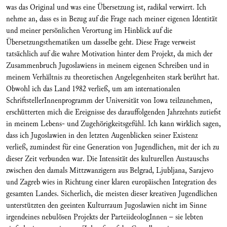
was das Original und was eine Übersetzung ist, radikal verwirrt. Ich
nehme an, dass es in Bezug auf die Frage nach meiner eigenen Identität
und meiner persönlichen Verortung im Hinblick auf die
Übersetzungsthematiken um dasselbe geht. Diese Frage verweist
tatsächlich auf die wahre Motivation hinter dem Projekt, da mich der
Zusammenbruch Jugoslawiens in meinem eigenen Schreiben und in
meinem Verhältnis zu theoretischen Angelegenheiten stark berührt hat.
Obwohl ich das Land 1982 verließ, um am internationalen
SchriftstellerInnenprogramm der Universität von Iowa teilzunehmen,
erschütterten mich die Ereignisse des darauffolgenden Jahrzehnts zutiefst
in meinem Lebens- und Zugehörigkeitsgefühl. Ich kann wirklich sagen,
dass ich Jugoslawien in den letzten Augenblicken seiner Existenz
verließ, zumindest für eine Generation von Jugendlichen, mit der ich zu
dieser Zeit verbunden war. Die Intensität des kulturellen Austauschs
zwischen den damals Mittzwanzigern aus Belgrad, Ljubljana, Sarajevo
und Zagreb wies in Richtung einer klaren europäischen Integration des
gesamten Landes. Sicherlich, die meisten dieser kreativen Jugendlichen
unterstützten den geeinten Kulturraum Jugoslawien nicht im Sinne
irgendeines nebulösen Projekts der ParteiideologInnen – sie lebten