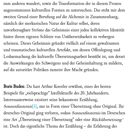
zum anderen wandert, sowie die Transformation der in diesem Prozess
angenommenen kulturellen Formen zu untersuchen. Das steht mit dem
zweiten Grund einer Berufung auf die Alchemie in Zusammenhang,
nämlich der merkurischen Natur der Kultur selbst, deren
unvorhersagbare Ströme das Geheimnis einer jeden kollektiven Identität
hinter ihrem eigenen Schleier von Unübersetzbarkeit zu verbergen
scheinen. Dieses Geheimnis gründet vielfach auf einem gewaltsamen
und traumatischen kulturellen Artefakt, um dessen Offenlegung und
Lesbarmachung die kulturelle Übersetzungsarbeit bemüht ist, um derart
die Auswirkungen des Schweigens und der Geheimhaltung zu mildern,
auf die autoritäre Politiken zumeist ihre Macht gründen.
Boris Buden
: Du hast Arthur Koestler erwähnt, eines der besten
Beispiele für „vielsprachige“ Intellektuelle des 20. Jahrhunderts.
Interessanterweise existiert seine bekannteste Erzählung,
Sonnenfinsternis
[3]
, nur in Form einer Übersetzung ohne Original. Ihr
deutsches Original ging verloren, sodass
Sonnenfinsternis
im Deutschen
eine Art „Übersetzung einer Übersetzung“ oder eine
Rückübersetzung
*
ist. Doch das eigentliche Thema der Erzählung – die Erfahrung des