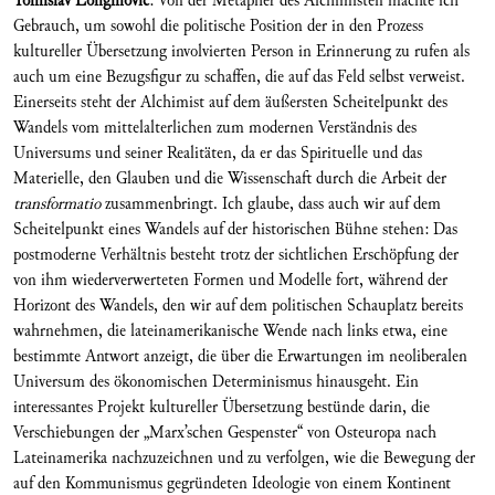
Tomislav Longinovi
ć
: Von der Metapher des Alchimisten machte ich
Gebrauch, um sowohl die politische Position der in den Prozess
kultureller Übersetzung involvierten Person in Erinnerung zu rufen als
auch um eine Bezugsfigur zu schaffen, die auf das Feld selbst verweist.
Einerseits steht der Alchimist auf dem äußersten Scheitelpunkt des
Wandels vom mittelalterlichen zum modernen Verständnis des
Universums und seiner Realitäten, da er das Spirituelle und das
Materielle, den Glauben und die Wissenschaft durch die Arbeit der
transformatio
zusammenbringt. Ich glaube, dass auch wir auf dem
Scheitelpunkt eines Wandels auf der historischen Bühne stehen: Das
postmoderne Verhältnis besteht trotz der sichtlichen Erschöpfung der
von ihm wiederverwerteten Formen und Modelle fort, während der
Horizont des Wandels, den wir auf dem politischen Schauplatz bereits
wahrnehmen, die lateinamerikanische Wende nach links etwa, eine
bestimmte Antwort anzeigt, die über die Erwartungen im neoliberalen
Universum des ökonomischen Determinismus hinausgeht. Ein
interessantes Projekt kultureller Übersetzung bestünde darin, die
Verschiebungen der „Marx’schen Gespenster“ von Osteuropa nach
Lateinamerika nachzuzeichnen und zu verfolgen, wie die Bewegung der
auf den Kommunismus gegründeten Ideologie von einem Kontinent