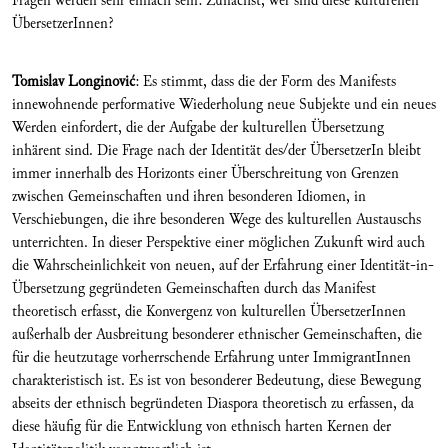
Fragen werden sehr einfach sein: Zunächst, wer sind diese kulturellen
ÜbersetzerInnen?
Tomislav Longinovi
ć
: Es stimmt, dass die der Form des Manifests
innewohnende performative Wiederholung neue Subjekte und ein neues
Werden einfordert, die der Aufgabe der kulturellen Übersetzung
inhärent sind. Die Frage nach der Identität des/der ÜbersetzerIn bleibt
immer innerhalb des Horizonts einer Überschreitung von Grenzen
zwischen Gemeinschaften und ihren besonderen Idiomen, in
Verschiebungen, die ihre besonderen Wege des kulturellen Austauschs
unterrichten. In dieser Perspektive einer möglichen Zukunft wird auch
die Wahrscheinlichkeit von neuen, auf der Erfahrung einer Identität-in-
Übersetzung gegründeten Gemeinschaften durch das Manifest
theoretisch erfasst, die Konvergenz von kulturellen ÜbersetzerInnen
außerhalb der Ausbreitung besonderer ethnischer Gemeinschaften, die
für die heutzutage vorherrschende Erfahrung unter ImmigrantInnen
charakteristisch ist. Es ist von besonderer Bedeutung, diese Bewegung
abseits der ethnisch begründeten Diaspora theoretisch zu erfassen, da
diese häufig für die Entwicklung von ethnisch harten Kernen der