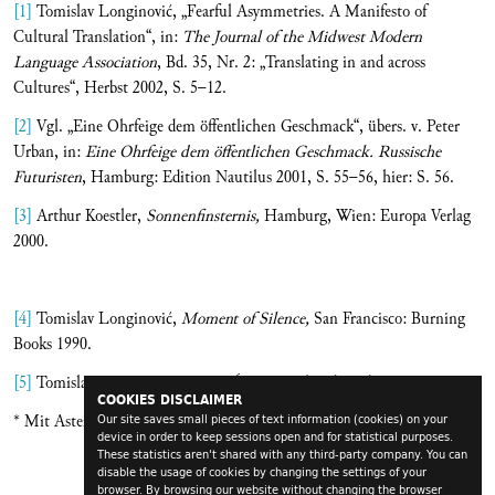
[1]
Tomislav Longinović, „Fearful Asymmetries. A Manifesto of
Cultural Translation“, in:
The Journal of the Midwest Modern
Language Association
, Bd. 35, Nr. 2: „Translating in and across
Cultures“, Herbst 2002, S. 5–12.
[2]
Vgl. „Eine Ohrfeige dem öffentlichen Geschmack“, übers. v. Peter
Urban, in:
Eine Ohrfeige dem öffentlichen Geschmack. Russische
Futuristen
, Hamburg: Edition Nautilus 2001, S. 55–56, hier: S. 56.
[3]
Arthur Koestler,
Sonnenfinsternis,
Hamburg, Wien: Europa Verlag
2000.
[4]
Tomislav Longinović,
Moment of Silence,
San Francisco: Burning
Books 1990.
[5]
Tomislav Longinović,
Minut Ćutanja,
Belgrad: Radio B92, 1997.
COOKIES DISCLAIMER
* Mit Asterix gekennzeichnete Ausdrücke sind im Original auf Deutsch.
Our site saves small pieces of text information (cookies) on your
device in order to keep sessions open and for statistical purposes.
These statistics aren't shared with any third-party company. You can
disable the usage of cookies by changing the settings of your
browser. By browsing our website without changing the browser