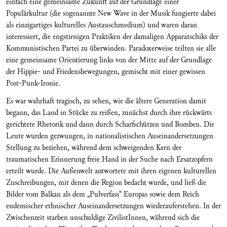
einfach eine gemeinsame Zukunft auf der Grundlage einer
Populärkultur (die sogenannte New Wave in der Musik fungierte dabei
als einzigartiges kulturelles Austauschmedium) und waren daran
interessiert, die engstirnigen Praktiken der damaligen Apparatschiks der
Kommunistischen Partei zu überwinden. Paradoxerweise teilten sie alle
eine gemeinsame Orientierung links von der Mitte auf der Grundlage
der Hippie- und Friedensbewegungen, gemischt mit einer gewissen
Post-Punk-Ironie.
Es war wahrhaft tragisch, zu sehen, wie die ältere Generation damit
begann, das Land in Stücke zu reißen, zunächst durch ihre rückwärts
gerichtete Rhetorik und dann durch Scharfschützen und Bomben. Die
Leute wurden gezwungen, in nationalistischen Auseinandersetzungen
Stellung zu beziehen, während dem schweigenden Kern der
traumatischen Erinnerung freie Hand in der Suche nach Ersatzopfern
erteilt wurde. Die Außenwelt antwortete mit ihren eigenen kulturellen
Zuschreibungen, mit denen die Region bedacht wurde, und ließ die
Bilder vom Balkan als dem „Pulverfass“ Europas sowie dem Reich
endemischer ethnischer Auseinandersetzungen wiederauferstehen. In der
Zwischenzeit starben unschuldige ZivilistInnen, während sich die