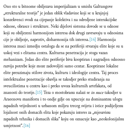
Ono sto u bitnome obiljezava imperijalizam u smislu Galtungove
„strukturalne teorije“ je jedan oblik vladavine koji se u krajnjoj
konzekvenci svodi na cijepanje kolektiva i na odredjene interakcijske
odnose, obrasce i strukture. Neki dijelovi sistema dovode se u odnose
koji su obiljezeni harmonijom interesa dok drugi zavrsavaju u odnosima
cije je obiljezje, naprotiv, disharmonija tih interesa.
[14]
Harmonija
interesa znaci izmedju ostaloga da se na periferiji stvaraju elite koje su u
uskoj vezi s elitama centra. Kulturna penetracija je stoga vazan
mehanizam. Jedan dio elite periferije biva kooptiran i nagradjen odnosno
razvija potrebe koje moze zadovoljiti samo centar. Kooptirane lokalne
elite preuzimaju stilove zivota, kulturu i ideologije centra. Taj proces
intelektualne penetracije obavlja se takodjer preko studiranja na
sveucilistima u centru kao i preko uvoza kulturnih artefakata, od
znanosti do teorije.
[15]
Teza o mostobranu nalazi se
in nuce
takodjer u
Araeenovu manifestu i to ondje gdje on upucuje na dominantnu ulogu
zapadnih vrijednosti u urbanom miljeu treceg svijeta i istice podijeljenu
lojalnost onih domacih elita koje pokazuju interes za „mjesavinu
zapadnih tehnika i domacih slika“ koju on oznacuje kao „neokolonijalnu
umjetnost“.
[16]