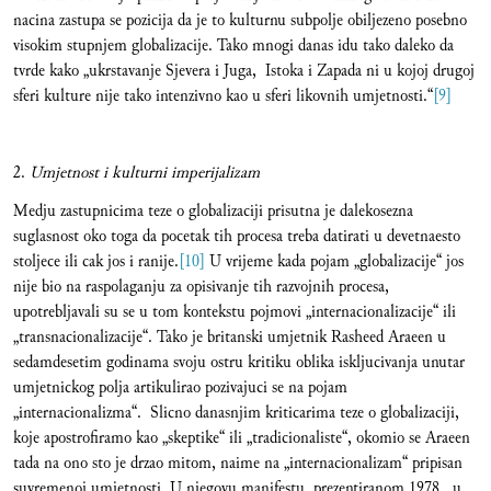
nacina zastupa se pozicija da je to kulturnu subpolje obiljezeno posebno
visokim stupnjem globalizacije. Tako mnogi danas idu tako daleko da
tvrde kako „ukrstavanje Sjevera i Juga, Istoka i Zapada ni u kojoj drugoj
sferi kulture nije tako intenzivno kao u sferi likovnih umjetnosti.“
[9]
2.
Umjetnost i kulturni imperijalizam
Medju zastupnicima teze o globalizaciji prisutna je dalekosezna
suglasnost oko toga da pocetak tih procesa treba datirati u devetnaesto
stoljece ili cak jos i ranije.
[10]
U vrijeme kada pojam „globalizacije“ jos
nije bio na raspolaganju za opisivanje tih razvojnih procesa,
upotrebljavali su se u tom kontekstu pojmovi „internacionalizacije“ ili
„transnacionalizacije“. Tako je britanski umjetnik Rasheed Araeen u
sedamdesetim godinama svoju ostru kritiku oblika iskljucivanja unutar
umjetnickog polja artikulirao pozivajuci se na pojam
„internacionalizma“. Slicno danasnjim kriticarima teze o globalizaciji,
koje apostrofiramo kao „skeptike“ ili „tradicionaliste“, okomio se Araeen
tada na ono sto je drzao mitom, naime na „internacionalizam“ pripisan
suvremenoj umjetnosti. U njegovu manifestu, prezentiranom 1978., u