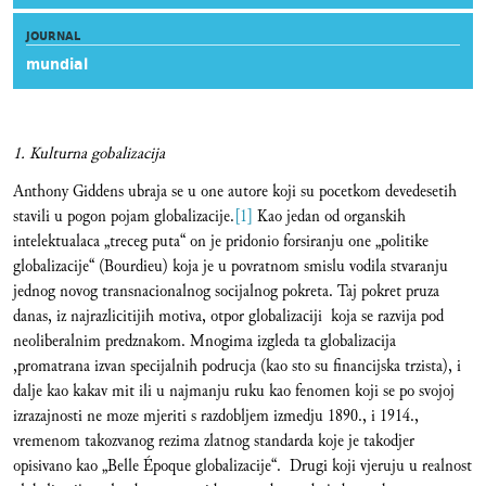
JOURNAL
mundial
1. Kulturna gobalizacija
Anthony Giddens ubraja se u one autore koji su pocetkom devedesetih
stavili u pogon pojam globalizacije.
[1]
Kao jedan od organskih
intelektualaca „treceg puta“ on je pridonio forsiranju one „politike
globalizacije“ (Bourdieu) koja je u povratnom smislu vodila stvaranju
jednog novog transnacionalnog socijalnog pokreta. Taj pokret pruza
danas, iz najrazlicitijih motiva, otpor globalizaciji koja se razvija pod
neoliberalnim predznakom. Mnogima izgleda ta globalizacija
,promatrana izvan specijalnih podrucja (kao sto su financijska trzista), i
dalje kao kakav mit ili u najmanju ruku kao fenomen koji se po svojoj
izrazajnosti ne moze mjeriti s razdobljem izmedju 1890., i 1914.,
vremenom takozvanog rezima zlatnog standarda koje je takodjer
opisivano kao „Belle Époque globalizacije“. Drugi koji vjeruju u realnost