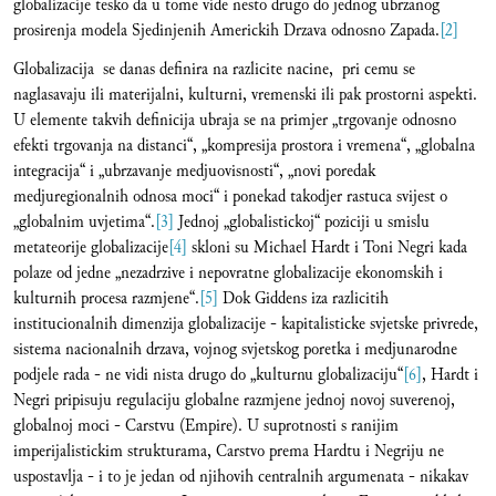
globalizacije tesko da u tome vide nesto drugo do jednog ubrzanog
prosirenja modela Sjedinjenih Americkih Drzava odnosno Zapada.
[2]
Globalizacija se danas definira na razlicite nacine, pri cemu se
naglasavaju ili materijalni, kulturni, vremenski ili pak prostorni aspekti.
U elemente takvih definicija ubraja se na primjer „trgovanje odnosno
efekti trgovanja na distanci“, „kompresija prostora i vremena“, „globalna
integracija“ i „ubrzavanje medjuovisnosti“, „novi poredak
medjuregionalnih odnosa moci“ i ponekad takodjer rastuca svijest o
„globalnim uvjetima“.
[3]
Jednoj „globalistickoj“ poziciji u smislu
metateorije globalizacije
[4]
skloni su Michael Hardt i Toni Negri kada
polaze od jedne „nezadrzive i nepovratne globalizacije ekonomskih i
kulturnih procesa razmjene“.
[5]
Dok Giddens iza razlicitih
institucionalnih dimenzija globalizacije - kapitalisticke svjetske privrede,
sistema nacionalnih drzava, vojnog svjetskog poretka i medjunarodne
podjele rada - ne vidi nista drugo do „kulturnu globalizaciju“
[6]
, Hardt i
Negri pripisuju regulaciju globalne razmjene jednoj novoj suverenoj,
globalnoj moci - Carstvu (Empire). U suprotnosti s ranijim
imperijalistickim strukturama, Carstvo prema Hardtu i Negriju ne
uspostavlja - i to je jedan od njihovih centralnih argumenata - nikakav