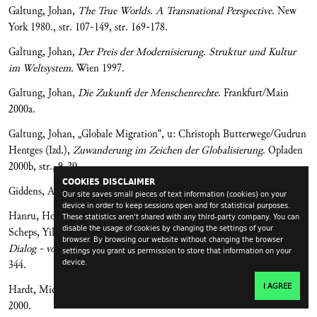
Galtung, Johan,
The True Worlds. A Transnational Perspective
. New
York 1980., str. 107-149, str. 169-178.
Galtung, Johan,
Der Preis der Modernisierung. Struktur und Kultur
im Weltsystem
. Wien 1997.
Galtung, Johan,
Die Zukunft der Menschenrechte
. Frankfurt/Main
2000a.
Galtung, Johan, „Globale Migration“, u: Christoph Butterwege/Gudrun
Hentges (Izd.),
Zuwanderung im Zeichen der Globalisierung
. Opladen
2000b, str., 9-20.
COOKIES DISCLAIMER
Giddens, Anthony,
Consequnces of Modernity
. London 1990.
Our site saves small pieces of text information (cookies) on your
device in order to keep sessions open and for statistical purposes.
Hanru, Hou, „Millenium, Globalisierung und Entropie“ u: Marc
These statistics aren't shared with any third-party company. You can
disable the usage of cookies by changing the settings of your
Scheps, Yilmaz Dziewor, Barbara Thiemann (Izd.),
Kunstwelten im
browser. By browsing our website without changing the browser
Dialog - von Gauguin zur globalen Gegenwart
. Köln 1999., str., 337-
settings you grant us permission to store that information on your
device.
344.
I AGREE
Hardt, Michael/Negri, Toni,
Empire
. Cambridge, Mass. - London
2000.