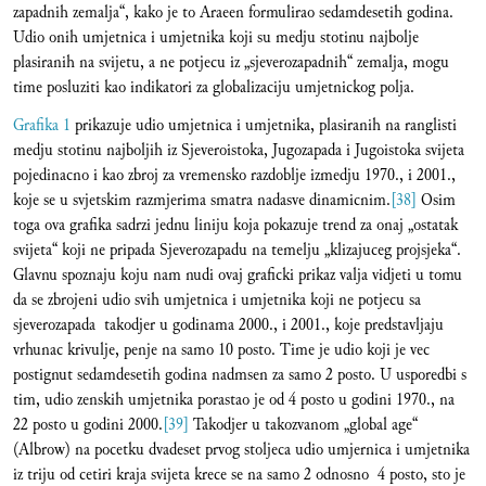
zapadnih zemalja“, kako je to Araeen formulirao sedamdesetih godina.
Udio onih umjetnica i umjetnika koji su medju stotinu najbolje
plasiranih na svijetu, a ne potjecu iz „sjeverozapadnih“ zemalja, mogu
time posluziti kao indikatori za globalizaciju umjetnickog polja.
Grafika 1
prikazuje udio umjetnica i umjetnika, plasiranih na ranglisti
medju stotinu najboljih iz Sjeveroistoka, Jugozapada i Jugoistoka svijeta
pojedinacno i kao zbroj za vremensko razdoblje izmedju 1970., i 2001.,
koje se u svjetskim razmjerima smatra nadasve dinamicnim.
[38]
Osim
toga ova grafika sadrzi jednu liniju koja pokazuje trend za onaj „ostatak
svijeta“ koji ne pripada Sjeverozapadu na temelju „klizajuceg projsjeka“.
Glavnu spoznaju koju nam nudi ovaj graficki prikaz valja vidjeti u tomu
da se zbrojeni udio svih umjetnica i umjetnika koji ne potjecu sa
sjeverozapada takodjer u godinama 2000., i 2001., koje predstavljaju
vrhunac krivulje, penje na samo 10 posto. Time je udio koji je vec
postignut sedamdesetih godina nadmsen za samo 2 posto. U usporedbi s
tim, udio zenskih umjetnika porastao je od 4 posto u godini 1970., na
22 posto u godini 2000.
[39]
Takodjer u takozvanom „global age“
(Albrow) na pocetku dvadeset prvog stoljeca udio umjernica i umjetnika
iz triju od cetiri kraja svijeta krece se na samo 2 odnosno 4 posto, sto je