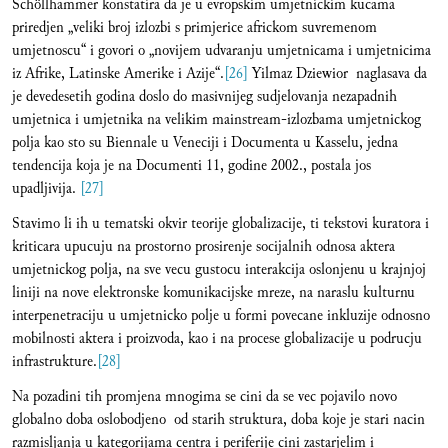
Schöllhammer konstatira da je u evropskim umjetnickim kucama
priredjen „veliki broj izlozbi s primjerice africkom suvremenom
umjetnoscu“ i govori o „novijem udvaranju umjetnicama i umjetnicima
iz Afrike, Latinske Amerike i Azije“.
[26]
Yilmaz Dziewior naglasava da
je devedesetih godina doslo do masivnijeg sudjelovanja nezapadnih
umjetnica i umjetnika na velikim mainstream-izlozbama umjetnickog
polja kao sto su Biennale u Veneciji i Documenta u Kasselu, jedna
tendencija koja je na Documenti 11, godine 2002., postala jos
upadljivija.
[27]
Stavimo li ih u tematski okvir teorije globalizacije, ti tekstovi kuratora i
kriticara upucuju na prostorno prosirenje socijalnih odnosa aktera
umjetnickog polja, na sve vecu gustocu interakcija oslonjenu u krajnjoj
liniji na nove elektronske komunikacijske mreze, na naraslu kulturnu
interpenetraciju u umjetnicko polje u formi povecane inkluzije odnosno
mobilnosti aktera i proizvoda, kao i na procese globalizacije u podrucju
infrastrukture.
[28]
Na pozadini tih promjena mnogima se cini da se vec pojavilo novo
globalno doba oslobodjeno od starih struktura, doba koje je stari nacin
razmisljanja u kategorijama centra i periferije cini zastarjelim i