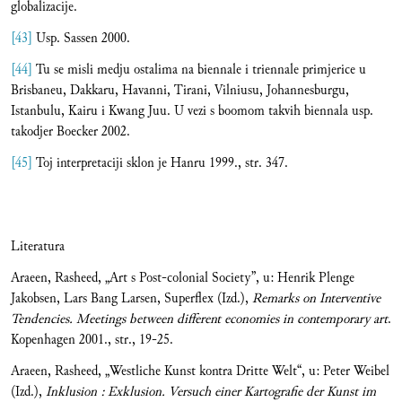
globalizacije.
[43]
Usp. Sassen 2000.
[44]
Tu se misli medju ostalima na biennale i triennale primjerice u
Brisbaneu, Dakkaru, Havanni, Tirani, Vilniusu, Johannesburgu,
Istanbulu, Kairu i Kwang Juu. U vezi s boomom takvih biennala usp.
takodjer Boecker 2002.
[45]
Toj interpretaciji sklon je Hanru 1999., str. 347.
Literatura
Araeen, Rasheed, „Art s Post-colonial Society”, u: Henrik Plenge
Jakobsen, Lars Bang Larsen, Superflex (Izd.),
Remarks on Interventive
Tendencies. Meetings between different economies in contemporary art
.
Kopenhagen 2001., str., 19-25.
Araeen, Rasheed, „Westliche Kunst kontra Dritte Welt“, u: Peter Weibel
(Izd.),
Inklusion : Exklusion. Versuch einer Kartografie der Kunst im