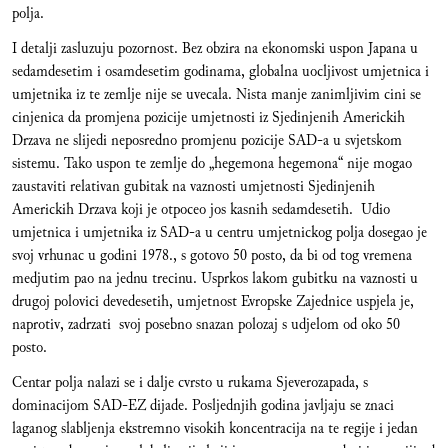
polja.
I detalji zasluzuju pozornost. Bez obzira na ekonomski uspon Japana u
sedamdesetim i osamdesetim godinama, globalna uocljivost umjetnica i
umjetnika iz te zemlje nije se uvecala. Nista manje zanimljivim cini se
cinjenica da promjena pozicije umjetnosti iz Sjedinjenih Americkih
Drzava ne slijedi neposredno promjenu pozicije SAD-a u svjetskom
sistemu. Tako uspon te zemlje do „hegemona hegemona“ nije mogao
zaustaviti relativan gubitak na vaznosti umjetnosti Sjedinjenih
Americkih Drzava koji je otpoceo jos kasnih sedamdesetih. Udio
umjetnica i umjetnika iz SAD-a u centru umjetnickog polja dosegao je
svoj vrhunac u godini 1978., s gotovo 50 posto, da bi od tog vremena
medjutim pao na jednu trecinu. Usprkos lakom gubitku na vaznosti u
drugoj polovici devedesetih, umjetnost Evropske Zajednice uspjela je,
naprotiv, zadrzati svoj posebno snazan polozaj s udjelom od oko 50
posto.
Centar polja nalazi se i dalje cvrsto u rukama Sjeverozapada, s
dominacijom SAD-EZ dijade. Posljednjih godina javljaju se znaci
laganog slabljenja ekstremno visokih koncentracija na te regije i jedan