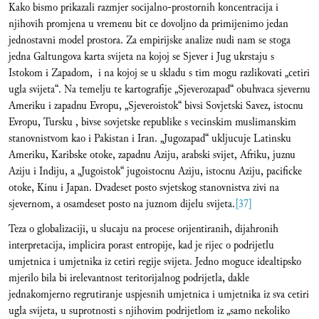
Kako bismo prikazali razmjer socijalno-prostornih koncentracija i
njihovih promjena u vremenu bit ce dovoljno da primijenimo jedan
jednostavni model prostora. Za empirijske analize nudi nam se stoga
jedna Galtungova karta svijeta na kojoj se Sjever i Jug ukrstaju s
Istokom i Zapadom, i na kojoj se u skladu s tim mogu razlikovati „cetiri
ugla svijeta“. Na temelju te kartografije „Sjeverozapad“ obuhvaca sjevernu
Ameriku i zapadnu Evropu, „Sjeveroistok“ bivsi Sovjetski Savez, istocnu
Evropu, Tursku , bivse sovjetske republike s vecinskim muslimanskim
stanovnistvom kao i Pakistan i Iran. „Jugozapad“ ukljucuje Latinsku
Ameriku, Karibske otoke, zapadnu Aziju, arabski svijet, Afriku, juznu
Aziju i Indiju, a „Jugoistok“ jugoistocnu Aziju, istocnu Aziju, pacificke
otoke, Kinu i Japan. Dvadeset posto svjetskog stanovnistva zivi na
sjevernom, a osamdeset posto na juznom dijelu svijeta.
[37]
Teza o globalizaciji, u slucaju na procese orijentiranih, dijahronih
interpretacija, implicira porast entropije, kad je rijec o podrijetlu
umjetnica i umjetnika iz cetiri regije svijeta. Jedno moguce idealtipsko
mjerilo bila bi irelevantnost teritorijalnog podrijetla, dakle
jednakomjerno regrutiranje uspjesnih umjetnica i umjetnika iz sva cetiri
ugla svijeta, u suprotnosti s njihovim podrijetlom iz „samo nekoliko