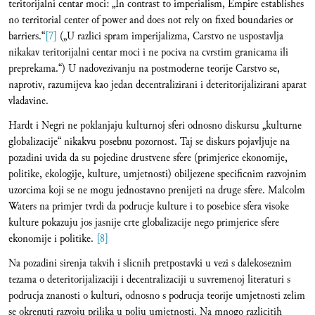
teritorijalni centar moci: „In contrast to imperialism, Empire establishes
no territorial center of power and does not rely on fixed boundaries or
barriers.“
[7]
(„U razlici spram imperijalizma, Carstvo ne uspostavlja
nikakav teritorijalni centar moci i ne pociva na cvrstim granicama ili
preprekama.“) U nadovezivanju na postmoderne teorije Carstvo se,
naprotiv, razumijeva kao jedan decentralizirani i deteritorijalizirani aparat
vladavine.
Hardt i Negri ne poklanjaju kulturnoj sferi odnosno diskursu „kulturne
globalizacije“ nikakvu posebnu pozornost. Taj se diskurs pojavljuje na
pozadini uvida da su pojedine drustvene sfere (primjerice ekonomije,
politike, ekologije, kulture, umjetnosti) obiljezene specificnim razvojnim
uzorcima koji se ne mogu jednostavno prenijeti na druge sfere. Malcolm
Waters na primjer tvrdi da podrucje kulture i to posebice sfera visoke
kulture pokazuju jos jasnije crte globalizacije nego primjerice sfere
ekonomije i politike.
[8]
Na pozadini sirenja takvih i slicnih pretpostavki u vezi s dalekoseznim
tezama o deteritorijalizaciji i decentralizaciji u suvremenoj literaturi s
podrucja znanosti o kulturi, odnosno s podrucja teorije umjetnosti zelim
se okrenuti razvoju prilika u polju umjetnosti. Na mnogo razlicitih