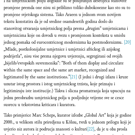
I na umjetnickom polju dogodile su se posljednjih desetljeca stanovite
promjene premda one nisu ni priblizno toliko dubokosezne kao sto su to
promjene svjetskoga sistema. Tako Araeen u jednom svom novijem
tekstu konstatira da je od sredine osamdesetih godina doslo do
stanovitog otvaranja umjetnickog polja prema „drugim“ umjetnicama i
umjetnicima koje on dovodi u svezu s promjenom konteksta u smislu
jednog pomaka od eurocentricnog modernizma ka postmodernizmu.
[20]
„Mlade, postkolonijalne umjetnice i umjetnici africkog ili azijskog
podrijetla“, nisu vise prema njegovu uvjerenju, segregirani od svojih
„bijelih/evropskih suvremenika“: “Both of them display and circulate
within the same space and the same art market, recognized and
legitimated by the same institutions.”
[21]
(I jedni i drugi izlazu i kruze
unutar istog prostora i istog umjetnickog trzista, koje priznaju i
legitimiraju iste institucije.) Takva i slicna promatranja koja upucuju na
jednu preobrazbu umjetnickog polja u posljednje vrijeme sve se cesce
susrecu u tekstovima kriticara i kuratora.
Tako primjerice Marc Scheps, kurator izlozbe „Global Art“ koja je godine
2000., u velikom stilu priredjena u Kölnu, tvrdi u jednom prilogu koji je
uvjerio niz autora iz podrucja znanosti o kulturi
[22]
, da je u oba prosla