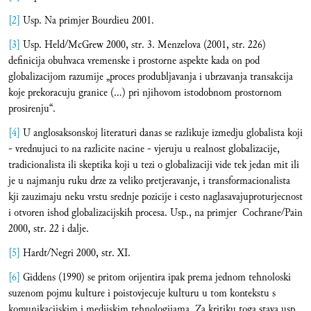
[2]
Usp. Na primjer Bourdieu 2001.
[3]
Usp. Held/McGrew 2000, str. 3. Menzelova (2001, str. 226)
definicija obuhvaca vremenske i prostorne aspekte kada on pod
globalizacijom razumije „proces produbljavanja i ubrzavanja transakcija
koje prekoracuju granice (…) pri njihovom istodobnom prostornom
prosirenju“.
[4]
U anglosaksonskoj literaturi danas se razlikuje izmedju globalista koji
- vrednujuci to na razlicite nacine - vjeruju u realnost globalizacije,
tradicionalista ili skeptika koji u tezi o globalizaciji vide tek jedan mit ili
je u najmanju ruku drze za veliko pretjeravanje, i transformacionalista
kji zauzimaju neku vrstu srednje pozicije i cesto naglasavajuproturjecnost
i otvoren ishod globalizacijskih procesa. Usp., na primjer Cochrane/Pain
2000, str. 22 i dalje.
[5]
Hardt/Negri 2000, str. XI.
[6]
Giddens (1990) se pritom orijentira ipak prema jednom tehnoloski
suzenom pojmu kulture i poistovjecuje kulturu u tom kontekstu s
komunikacijskim i medijskim tehnologijama. Za kritiku toga stava usp.