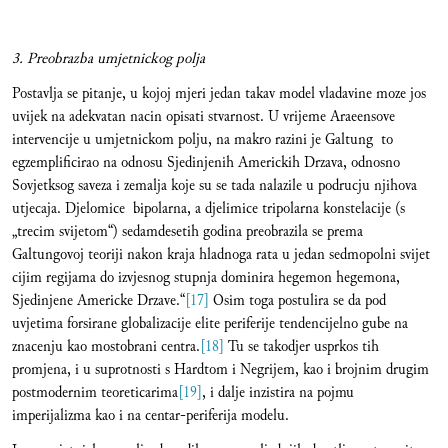
3. Preobrazba umjetnickog polja
Postavlja se pitanje, u kojoj mjeri jedan takav model vladavine moze jos
uvijek na adekvatan nacin opisati stvarnost. U vrijeme Araeensove
intervencije u umjetnickom polju, na makro razini je Galtung to
egzemplificirao na odnosu Sjedinjenih Americkih Drzava, odnosno
Sovjetksog saveza i zemalja koje su se tada nalazile u podrucju njihova
utjecaja. Djelomice bipolarna, a djelimice tripolarna konstelacije (s
„trecim svijetom“) sedamdesetih godina preobrazila se prema
Galtungovoj teoriji nakon kraja hladnoga rata u jedan sedmopolni svijet
cijim regijama do izvjesnog stupnja dominira hegemon hegemona,
Sjedinjene Americke Drzave.“
[17]
Osim toga postulira se da pod
uvjetima forsirane globalizacije elite periferije tendencijelno gube na
znacenju kao mostobrani centra.
[18]
Tu se takodjer usprkos tih
promjena, i u suprotnosti s Hardtom i Negrijem, kao i brojnim drugim
postmodernim teoreticarima
[19]
, i dalje inzistira na pojmu
imperijalizma kao i na centar-periferija modelu.