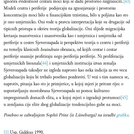
ignorira evidentnost centara moci koji se dadu prostorno razgraniciti.
[43]
Modeli centra i periferije podsjecaju na zgusnjavanje i prostornu
koncentraciju moci bilo u financijskim trzistima, bilo u poljima kao sto
je ono umjetnicko. Oni vode u pravcu interpretacija koje su drugacije od
tipicnih pristupa u okviru teorija globalizacije. Oni slijede migracijska
kretanja znanstvenica i znanstvenika kao i umjetnica i umjetnika od
periferije u centre Sjeverozapada iz perspektive teorija o centru i periferiji
na temelju klasicnih
braindrain
obrazaca, od kojih centar i centar
periferije snaznije profitiraju nego periferija periferije. Ni proliferacija
umjetnickih biennala
[44]
i umjetnickih institucija izvan zemalja
Sjeverozapada takodjer ne izgleda naprosto kao neka indicija za sve vecu
globalizaciju koju bi trebalo posebno pozdraviti. U vezi s tim namecu se,
naprotiv, pitanja kao sto je primjerice, u kojoj mjeri je pritom rijec o
uspostavljanju mostobrana Sjeverozapada uz pomoc kulturno
impregniranih domacih elita, a u kojoj mjeri o izgradnji protumoci
[45]
u zemljama cije elite zbog globalizacije tendencijelno gube na moci.
Posebno se zahvaljujem Sophii Prinz (iz Lüneburga) na izradbi
grafika
.
[1]
Usp. Giddens 1990.