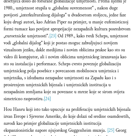
desetljeca doslo do forsirane globalizacije umjetnosti. Prema njemu je
1980., umjetnost stupila u „globalnu suvremenost“ , nakon duge
povijesti „interkulturalnog dijaloga“ u dvadesetom stoljecu, jedne faze
koju drugi autori, kao Adrian Piper na primjer, u manje eufemisticnoj
formi tumace kao povijest aproprijacije nezapadnih kultura posredstvom
„euroetnicke umjetnosti“.
[23]
Od 1989., kako tvrdi Scheps, umjetnost
vodi „globalni dijalog“ koji je postao moguc zahvaljujuci novijem
vizualnom jeziku, dakle medijima i novim oblicima prakse kao sto su
video ili kompjutor, ali i novim oblicima umjetnickog izrazavanja kao
sto su instalacija i performace. Scheps cvrsto povezuje globalizaciju
umjetnickog polja posebice s povecanom mobilnoscu umjetnica i
umjetnika, s izlozbama nezapadne umjetnosti na Zapadu kao i s
prosirenjem umjetnickih bijenala i umjetnickih institucija u
nezapadnim zemljama koje su povezane u mreze koje se sirom svijeta
simetricno rasprostiru.
[24]
Hou Hanru koji isto tako upucuje na proliferaciju umjetnickih bijenala
izvan Evrope i Sjeverne Amerike, do koje dolazi od sredine osamdesetih,
navodi kao primjer globalizacije umjetnickih institucija
ekspanzionisticke napore njujorskog Guggenheim muzeja.
[25]
Georg