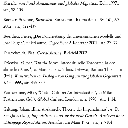
Zeitalter von Postkolonialismus und globaler Migration
. Köln 1997.,
str., 98-103.
Boecker, Susanne,
Biennalen
. Kunstforum International, Sv. 161, 8/9
2002., str., 422-439.
Bourdieu, Pierre, „Die Durchsetzung des amerikanischen Modells und
ihre Folgen“, u: isti autor,
Gegenfeuer 2
. Konstanz 2001., str. 27-33.
Dürrschmidt, Jörg,
Globalisierung
. Bielefeld 2002.
Dziewior, Yilmaz, “On the Move. Interkulturelle Tendenzen in der
aktuellen Kunst“, u: Marc Scheps, Yilmaz Dziewor, Barbara Thiemann
(Izd.),
Kunstwelten im Dialog - von Gauguin zur globalen Gegenwart
.
Köln 1999., str. 345-350.
Featherstone, Mike, “Global Culture: An Introduction”, u: Mike
Featherstone (Izd.),
Global Culture
. London u. a. 1990., str., 1-14.
Galtung, Johan, „Eine strukturelle Theorie des Imperialismus“, u: D.
Senghaas (Izd.),
Imperialismus und strukturelle Gewalt. Analysen über
abhängige Reproduktion
. Frankfurt am Main 1972., str., 29-104.