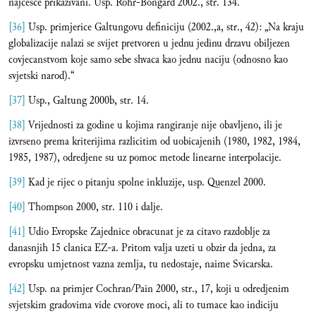
najcesce prikazivani. Usp. Rohr-Bongard 2002., str. 134.
[36]
Usp. primjerice Galtungovu definiciju (2002.,a, str., 42): „Na kraju
globalizacije nalazi se svijet pretvoren u jednu jedinu drzavu obiljezen
covjecanstvom koje samo sebe shvaca kao jednu naciju (odnosno kao
svjetski narod).“
[37]
Usp., Galtung 2000b, str. 14.
[38]
Vrijednosti za godine u kojima rangiranje nije obavljeno, ili je
izvrseno prema kriterijima razlicitim od uobicajenih (1980, 1982, 1984,
1985, 1987), odredjene su uz pomoc metode linearne interpolacije.
[39]
Kad je rijec o pitanju spolne inkluzije, usp. Quenzel 2000.
[40]
Thompson 2000, str. 110 i dalje.
[41]
Udio Evropske Zajednice obracunat je za citavo razdoblje za
danasnjih 15 clanica EZ-a. Pritom valja uzeti u obzir da jedna, za
evropsku umjetnost vazna zemlja, tu nedostaje, naime Svicarska.
[42]
Usp. na primjer Cochran/Pain 2000, str., 17, koji u odredjenim
svjetskim gradovima vide cvorove moci, ali to tumace kao indiciju