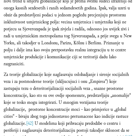
novi trend u smjeru globalizacije koji je prema svemu sudeci izrazeniji od
onoga kasnih sezdesetih i ranih sedamdesetih godina. Ipak, valja uzeti u
obzir da predstavljeni podaci u jednom pogledu precjenjuju prostornu
inkluzivnost umjetnickog polja: vecina umjetnica i umjetnika koji ne
potjecu sa Sjeverozapada je ipak zivjela i radila, odnosno jos uvijek zivi i
radi u umjetnickim metropolama tog Sjeverozapada, a prije svega u New
Yorku, ali takodjer u Londonu, Parizu, Kölnu i Berlinu. Priznanje u
polju i dalje ima kao svoju pretpostavku realnu integraciju u te centre
umjetnicke produkcije i komunikacije ciji se teritoriji dadu lako
razgraniciti.
Za teorije globalizacije koje naglasavaju oslobadjanje i sirenje socijalnih
veza i za postmoderne teorije (ukljucujuci i onu „Empirea“) koje
zastupaju tezu o deteritorijalizaciji socijalnih veza , snazne prostorne
koncentracije, kao sto su ove ovdje spomenute, predstavljaju „anomalije“
koje se tesko mogu integrirati. U mnogim verzijama teorije
globalizacije, prostorne koncentracije moci - kao primjerice u „global
cities“ - bivaju zbog toga jednostavno pretumacene kao indicije rastuce
globalizacije.
[42]
U modelima koji prihvacaju predodzbe o centru i
periferiji i naglasavaju deteritorijalizaciju postoji takodjer sklonost da se