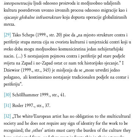
interpenetraciju
ljudi odnosno proizvoda iz medjusobno udaljenih
kultura posredstvom uvozno izvoznih procesa odnosno migracije kao i
ojacanje globalne infrastrukture
koja dopusta operacije globaliziranih
mreza.
[29]
Tako Scheps (1999., str. 20) pise da „na mjesto strukture centra i
periferije stupa mreza cija su cvorista kulturni i umjetnicki centri koji u
sveko doba mogu medjusobno komuniciratina jedan nehijerarhijski
nacin. (…) S nestajanjem pojmova centra i periferije pd stare podjele
svijeta na Zapad i ne-Zapad ostat ce nam tek historijsko sjecanje.“ I
Dziewior (1999., str., 345) je misljenja da se „moze utvrditi jedno
polagano, ali kontinuirano nestajanje tradicionalen podjele na centar i
periferiju“.
[30]
Schöllhammer 1999., str., 41.
[31]
Rosler 1997., str., 37.
[32]
„The white/European artist has no obligation to the multicultural
society and he does not require any sign of identity for the work to be
recognized; the ‚other’ artists must carry the burden of the culture they