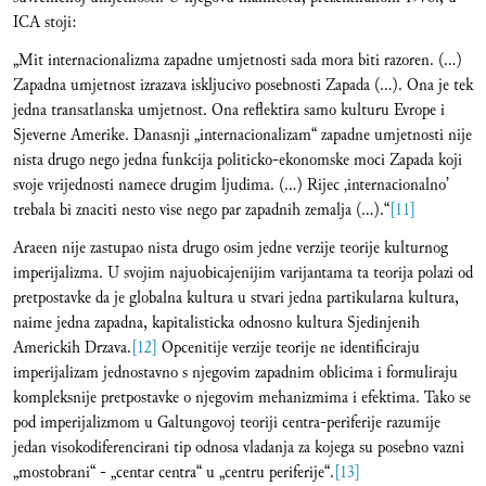
ICA stoji:
„Mit internacionalizma zapadne umjetnosti sada mora biti razoren. (…)
Zapadna umjetnost izrazava iskljucivo posebnosti Zapada (…). Ona je tek
jedna transatlanska umjetnost. Ona reflektira samo kulturu Evrope i
Sjeverne Amerike. Danasnji „internacionalizam“ zapadne umjetnosti nije
nista drugo nego jedna funkcija politicko-ekonomske moci Zapada koji
svoje vrijednosti namece drugim ljudima. (…) Rijec ‚internacionalno’
trebala bi znaciti nesto vise nego par zapadnih zemalja (…).“
[11]
Araeen nije zastupao nista drugo osim jedne verzije teorije kulturnog
imperijalizma. U svojim najuobicajenijim varijantama ta teorija polazi od
pretpostavke da je globalna kultura u stvari jedna partikularna kultura,
naime jedna zapadna, kapitalisticka odnosno kultura Sjedinjenih
Americkih Drzava.
[12]
Opcenitije verzije teorije ne identificiraju
imperijalizam jednostavno s njegovim zapadnim oblicima i formuliraju
kompleksnije pretpostavke o njegovim mehanizmima i efektima. Tako se
pod imperijalizmom u Galtungovoj teoriji centra-periferije razumije
jedan visokodiferencirani tip odnosa vladanja za kojega su posebno vazni
„mostobrani“ - „centar centra“ u „centru periferije“.
[13]