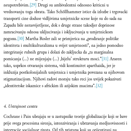
neupotrebivim.
[29]
Drugi su ambivalentni odnosno kriticni u
vrednovanju toga obrata. Tako Schöllhammer istice da izlozbe i trgovacki
transporti cine doduse vidljivima umjetnicke scene koje su do sada na
Zapadu bile nerasvijetljene, dok s druge strane takodjer doprinose
zamracivanju odnosa ukljucivanja i iskljucivanja u umjetnickom
pogonu.
[30]
Martha Rosler zali se primjerica na „prodiranje politike
identiteta i multikulturalizma u svijet umjetnosti“, na jedno pomodno
integriranje rubnih grupa i dolazi do zakljucka da „ta marginalna
pomicanja (…) ne mijenjaju (…) ‚bijelu’ strukturu moci.“
[31]
Araeen
tako, usprkos otvaranju sistema, vidi kontinuitet aparthaida, jer je
inkluzija postkolonijalnih umjetnica i umjetnika povezana sa njihovom
stigmatizacijom. Njihovi radovi moraju tako reci jos uvijek pokazivati
„identitetske iskaznice s africkim ili azijskim znacima“.
[32]
4. Ustrajnost centra
Cochrane i Pain ubrajaju se u zastupnike teorije globalizacije koji se bave
prije svega procesima sirenja, intenziviranja i ubrzavanja medjuovisnosti i
integracije socijalnog zivota. Od tih pristupa koji su orijentirani na