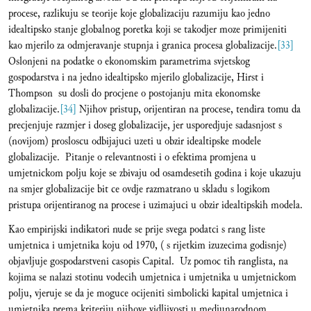
procese, razlikuju se teorije koje globalizaciju razumiju kao jedno
idealtipsko stanje globalnog poretka koji se takodjer moze primijeniti
kao mjerilo za odmjeravanje stupnja i granica procesa globalizacije.
[33]
Oslonjeni na podatke o ekonomskim parametrima svjetskog
gospodarstva i na jedno idealtipsko mjerilo globalizacije, Hirst i
Thompson su dosli do procjene o postojanju mita ekonomske
globalizacije.
[34]
Njihov pristup, orijentiran na procese, tendira tomu da
precjenjuje razmjer i doseg globalizacije, jer usporedjuje sadasnjost s
(novijom) prosloscu odbijajuci uzeti u obzir idealtipske modele
globalizacije. Pitanje o relevantnosti i o efektima promjena u
umjetnickom polju koje se zbivaju od osamdesetih godina i koje ukazuju
na smjer globalizacije bit ce ovdje razmatrano u skladu s logikom
pristupa orijentiranog na procese i uzimajuci u obzir idealtipskih modela.
Kao empirijski indikatori nude se prije svega podatci s rang liste
umjetnica i umjetnika koju od 1970, ( s rijetkim izuzecima godisnje)
objavljuje gospodarstveni casopis Capital. Uz pomoc tih ranglista, na
kojima se nalazi stotinu vodecih umjetnica i umjetnika u umjetnickom
polju, vjeruje se da je moguce ocijeniti simbolicki kapital umjetnica i
umjetnika prema kriteriju njihove vidljivosti u medjunarodnom