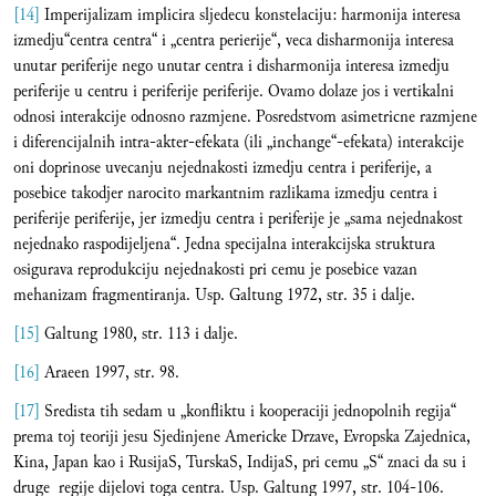
[14]
Imperijalizam implicira sljedecu konstelaciju: harmonija interesa
izmedju“centra centra“ i „centra perierije“, veca disharmonija interesa
unutar periferije nego unutar centra i disharmonija interesa izmedju
periferije u centru i periferije periferije. Ovamo dolaze jos i vertikalni
odnosi interakcije odnosno razmjene. Posredstvom asimetricne razmjene
i diferencijalnih intra-akter-efekata (ili „inchange“-efekata) interakcije
oni doprinose uvecanju nejednakosti izmedju centra i periferije, a
posebice takodjer narocito markantnim razlikama izmedju centra i
periferije periferije, jer izmedju centra i periferije je „sama nejednakost
nejednako raspodijeljena“. Jedna specijalna interakcijska struktura
osigurava reprodukciju nejednakosti pri cemu je posebice vazan
mehanizam fragmentiranja. Usp. Galtung 1972, str. 35 i dalje.
[15]
Galtung 1980, str. 113 i dalje.
[16]
Araeen 1997, str. 98.
[17]
Sredista tih sedam u „konfliktu i kooperaciji jednopolnih regija“
prema toj teoriji jesu Sjedinjene Americke Drzave, Evropska Zajednica,
Kina, Japan kao i RusijaS, TurskaS, IndijaS, pri cemu „S“ znaci da su i
druge regije dijelovi toga centra. Usp. Galtung 1997, str. 104-106.