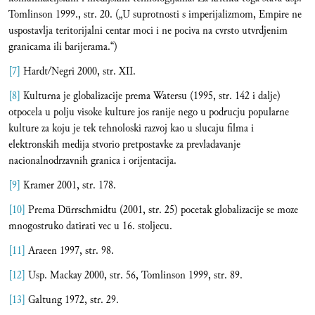
Tomlinson 1999., str. 20. („U suprotnosti s imperijalizmom, Empire ne
uspostavlja teritorijalni centar moci i ne pociva na cvrsto utvrdjenim
granicama ili barijerama.“)
[7]
Hardt/Negri 2000, str. XII.
[8]
Kulturna je globalizacije prema Watersu (1995, str. 142 i dalje)
otpocela u polju visoke kulture jos ranije nego u podrucju popularne
kulture za koju je tek tehnoloski razvoj kao u slucaju filma i
elektronskih medija stvorio pretpostavke za prevladavanje
nacionalnodrzavnih granica i orijentacija.
[9]
Kramer 2001, str. 178.
[10]
Prema Dürrschmidtu (2001, str. 25) pocetak globalizacije se moze
mnogostruko datirati vec u 16. stoljecu.
[11]
Araeen 1997, str. 98.
[12]
Usp. Mackay 2000, str. 56, Tomlinson 1999, str. 89.
[13]
Galtung 1972, str. 29.