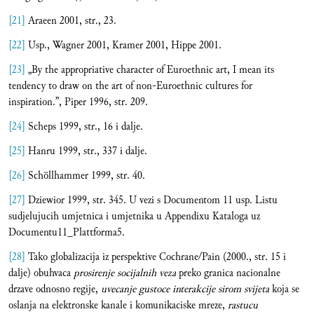
[21]
Araeen 2001, str., 23.
[22]
Usp., Wagner 2001, Kramer 2001, Hippe 2001.
[23]
„By the appropriative character of Euroethnic art, I mean its
tendency to draw on the art of non-Euroethnic cultures for
inspiration.”, Piper 1996, str. 209.
[24]
Scheps 1999, str., 16 i dalje.
[25]
Hanru 1999, str., 337 i dalje.
[26]
Schöllhammer 1999, str. 40.
[27]
Dziewior 1999, str. 345. U vezi s Documentom 11 usp. Listu
sudjelujucih umjetnica i umjetnika u Appendixu Kataloga uz
Documentu11_Plattforma5.
[28]
Tako globalizacija iz perspektive Cochrane/Pain (2000., str. 15 i
dalje) obuhvaca
prosirenje socijalnih veza
preko granica nacionalne
drzave odnosno regije,
uvecanje gustoce interakcije sirom svijeta
koja se
oslanja na elektronske kanale i komunikaciske mreze,
rastucu