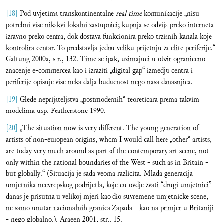
[18]
Pod uvjetima transkontinentalne
real time
komunikacije „nisu
potrebni vise nikakvi lokalni zastupnici; kupnja se odvija preko interneta
izravno preko centra, dok dostava funkcionira preko trzisnih kanala koje
kontrolira centar. To predstavlja jednu veliku prijetnju za elite periferije.“
Galtung 2000a, str., 132. Time se ipak, uzimajuci u obzir ograniceno
znacenje e-commercea kao i izraziti „digital gap“ izmedju centra i
periferije opisuje vise neka dalja buducnost nego nasa danasnjica.
[19]
Glede neprijateljstva „postmodernih“ teoreticara prema takvim
modelima usp. Featherstone 1990.
[20]
„The situation now is very different. The young generation of
artists of non-european origins, whom I would call here „other“ artists,
are today very much around as part of the contemporary art scene, not
only within the national boundaries of the West - such as in Britain -
but globally.“ (Situacija je sada veoma razlicita. Mlada generacija
umjetnika neevropskog podrijetla, koje cu ovdje zvati “drugi umjetnici”
danas je prisutna u velikoj mjeri kao dio suvremene umjetnicke scene,
ne samo unutar nacionalnih granica Zapada - kao na primjer u Britaniji
- nego globalno.), Araeen 2001, str., 15.