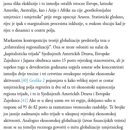
jasna slika ekskluzije i to izmedju ostalih istocne Evrope, latinske
Amerike, Australije, kao i Azije i Afrike na cije „postkolonijalne
umjetnice i umjetnike“ prije svega upucuje Araeen. Statisticki gledano,
rijec je ipak o marginalnim procesima inkluzije, u svakom slucaju kad je
rijec o dinamici u centru polja.
Markantnu kontrapoziciju teoriji globalizacije predstavlja teza o
„trilateralnoj regionalizaciji“. Ona se moze osloniti na nalaz da
„kapitalisticka trijada“ Sjedinjenih Americkih Drzava, Evropske
Zajednice i Japana obuhvaca samo 15 posto svjetskog stanovnistva, ali je
usprkos toga u devedesetim godinama uspjela unutar sebe koncentrirati
izmedju dvije trecine i tri cetvrtine sveukupne svjetske ekonomske
aktivnosti.
[40]
Grafika 2
pojasnjava u kako velikoj mjeri se centar
umjetnickog polja regrutira iz dva od ta tri ekonomski najmocnija
regiona trijade, i to iz Sjedinjenih Americkih Drzava i Evropske
Zajednice.
[41]
Ako se u zbroj uzmu sve tri regije, dobijamo udio u
rasponu od 95 do 82 posto za razmatrano vremensko razdoblje. Te brojke
jos jasnije nadmasuju udio trijade u ukupnoj svjetskoj ekonomskoj
aktivnosti. Analogno ekonomskoj globalizaciji (izvan financijskih trzista)
moze se na temelju recenoga govoriti o mitu globalizacije umjetnickog