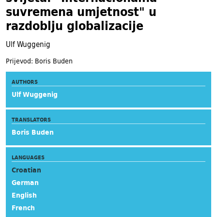
suvremena umjetnost" u
razdoblju globalizacije
Ulf Wuggenig
Prijevod: Boris Buden
AUTHORS
Ulf Wuggenig
TRANSLATORS
Boris Buden
LANGUAGES
Croatian
German
English
French