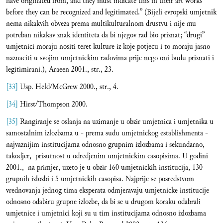
have originated from, and they must indicate this in their art works
before they can be recognized and legitimated.” (Bijeli evropski umjetnik
nema nikakvih obveza prema multikulturalnom drustvu i nije mu
potreban nikakav znak identiteta da bi njegov rad bio priznat; “drugi”
umjetnici moraju nositi teret kulture iz koje potjecu i to moraju jasno
naznaciti u svojim umjetnickim radovima prije nego oni budu priznati i
legitimirani.), Araeen 2001., str., 23.
[33]
Usp. Held/McGrew 2000., str., 4.
[34]
Hirst/Thompson 2000.
[35]
Rangiranje se oslanja na uzimanje u obzir umjetnica i umjetnika u
samostalnim izlozbama u - prema sudu umjetnickog establishmenta -
najvaznijim institucijama odnosno grupnim izlozbama i sekundarno,
takodjer, prisutnost u odredjenim umjetnickim casopisima. U godini
2001., na primjer, uzeto je u obzir 160 umjetnickih institucija, 130
grupnih izlozbi i 5 umjetnickih casopisa. Najprije se posredstvom
vrednovanja jednog tima eksperata odmjeravaju umjetnicke institucije
odnosno odabiru grupne izlozbe, da bi se u drugom koraku odabrali
umjetnice i umjetnici koji su u tim institucijama odnosno izlozbama