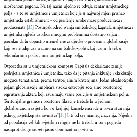
izlozbenom pogonu. Na taj nacin ujedno se odvaja centar umjetnickog
polja - a to su umjetnice i umjetnici koje je u najvisoj mjeri priznao
umjetnicki establishment - od periferije siroke mase producentica i
producenata.
[35]
Postupak odredjivanja simbolickog kapitala umjetnica i
umjetnika izgleda usprkos mnogim problemima dostatno valjan i
pouzdan da bi dopustio utemeljene zakljucke o procesima globalizacije
koji se ne odigravaju samo na simbolicko-politickoj razini ili tek u
sekundarnim podrucjima umjetnickog polja.
Otpocetka su u umjetnickom kompasu Capitala deklarirane zemlje
podrijetla umjetnica i umjetnika, tako da je pitanja inkluzije i ekskluzije
moguce tematizirati prema teritorijalnim kriterijima. Jedan idealnotipski
pojam globalizacije implicira visoku entropiju socijalno prostornog
regrutiranja aktera koji zauzimaju vazne pozicije u umjetnickom polju.
Teritorijalne granice i prostorne fiksacije trebale bi u jednom
globaliziranom svijetu koji u krajnjoj konzekvenci ide u prvcu stvaranja
jednog „svjetskog stanovnistva“
[36]
biti od sve manjeg znacenja. Nijedna
od populacija velikih svjetskih religija ne bi trebala u tom pogledu
nasuprot druge zauzeti jasno dominantnu poziciju.