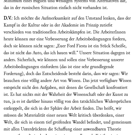
Minimum eines fragilen und wendigen Systems von Alternativen dar,
das in der russischen Situation einfach nicht vorhanden ist.
D.V.
: Ich möchte die Aufmerksamkeit auf den Umstand lenken, dass der
Kampf in der Kultur oder in der Akademie im Prinzip zutiefst
verschieden von traditionellen Arbeitskämpfen ist. Die ArbeiterInnen
heute können nur eine Verbesserung der Arbeitsbedingungen fordern,
doch sie können nicht sagen: „Euer Ford Fiesta ist ein Stück Scheiße,
das ist nicht das Auto, das ich bauen will.“ Unsere Situation dagegen ist
anders. Sicherlich, wir können und sollen eine Verbesserung unserer
Arbeitsbedingungen einfordern (das ist eine sehr grundlegende
Forderung), doch das Entscheidende besteht darin, dass wir sagen: Wir
brauchen eine völlig andere Art von Wissen. Das jetzt verfügbare Wissen
entspricht nicht den Aufgaben, mit denen die Gesellschaft konfrontiert
ist. Es hat nichts mit der Wahrheit der Wissenschaft oder der Kunst zu
tun, ja es ist darüber hinaus völlig von den tatsächlichen Widersprüchen
entkoppelt, die sich in der Sphäre der Arbeit finden. Das heißt, wir
müssen die Materialität einer neuen Welt kritisch überdenken, einer
Welt, die sich in einem tief greifenden Wandel befindet, und gemeinsam
mit allen Unterdrückten die Schaffung einer anwendbaren Theorie