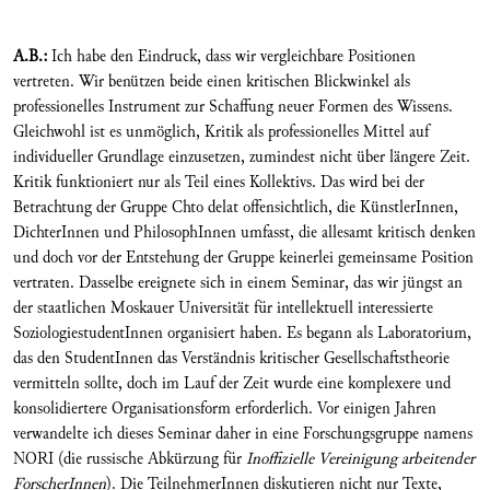
A.B.:
Ich habe den Eindruck, dass wir vergleichbare Positionen
vertreten. Wir benützen beide einen kritischen Blickwinkel als
professionelles Instrument zur Schaffung neuer Formen des Wissens.
Gleichwohl ist es unmöglich, Kritik als professionelles Mittel auf
individueller Grundlage einzusetzen, zumindest nicht über längere Zeit.
Kritik funktioniert nur als Teil eines Kollektivs. Das wird bei der
Betrachtung der Gruppe Chto delat offensichtlich, die KünstlerInnen,
DichterInnen und PhilosophInnen umfasst, die allesamt kritisch denken
und doch vor der Entstehung der Gruppe keinerlei gemeinsame Position
vertraten. Dasselbe ereignete sich in einem Seminar, das wir jüngst an
der staatlichen Moskauer Universität für intellektuell interessierte
SoziologiestudentInnen organisiert haben. Es begann als Laboratorium,
das den StudentInnen das Verständnis kritischer Gesellschaftstheorie
vermitteln sollte, doch im Lauf der Zeit wurde eine komplexere und
konsolidiertere Organisationsform erforderlich. Vor einigen Jahren
verwandelte ich dieses Seminar daher in eine Forschungsgruppe namens
NORI (die russische Abkürzung für
Inoffizielle Vereinigung arbeitender
ForscherInnen
). Die TeilnehmerInnen diskutieren nicht nur Texte,