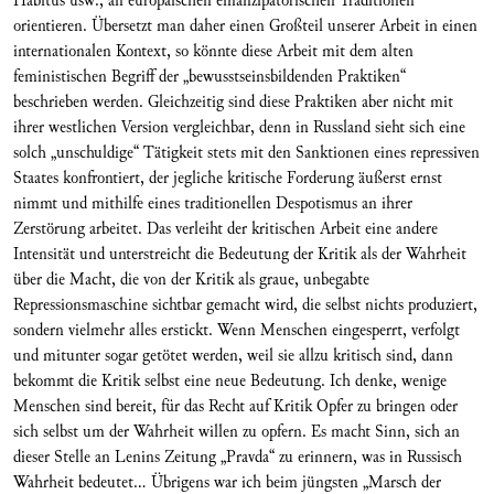
Habitus usw., an europäischen emanzipatorischen Traditionen
orientieren. Übersetzt man daher einen Großteil unserer Arbeit in einen
internationalen Kontext, so könnte diese Arbeit mit dem alten
feministischen Begriff der „bewusstseinsbildenden Praktiken“
beschrieben werden. Gleichzeitig sind diese Praktiken aber nicht mit
ihrer westlichen Version vergleichbar, denn in Russland sieht sich eine
solch „unschuldige“ Tätigkeit stets mit den Sanktionen eines repressiven
Staates konfrontiert, der jegliche kritische Forderung äußerst ernst
nimmt und mithilfe eines traditionellen Despotismus an ihrer
Zerstörung arbeitet. Das verleiht der kritischen Arbeit eine andere
Intensität und unterstreicht die Bedeutung der Kritik als der Wahrheit
über die Macht, die von der Kritik als graue, unbegabte
Repressionsmaschine sichtbar gemacht wird, die selbst nichts produziert,
sondern vielmehr alles erstickt. Wenn Menschen eingesperrt, verfolgt
und mitunter sogar getötet werden, weil sie allzu kritisch sind, dann
bekommt die Kritik selbst eine neue Bedeutung. Ich denke, wenige
Menschen sind bereit, für das Recht auf Kritik Opfer zu bringen oder
sich selbst um der Wahrheit willen zu opfern. Es macht Sinn, sich an
dieser Stelle an Lenins Zeitung „Pravda“ zu erinnern, was in Russisch
Wahrheit bedeutet… Übrigens war ich beim jüngsten „Marsch der