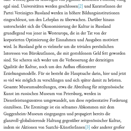
egal sind. Universitäten werden geschlossen
[2]
und KuratorInnen der
Partei Vereinigtes Russland werden in höhere Bildungsinstitutionen
eingeschleust, um den Lehrplan zu überwachen. Darüber hinaus
unterscheidet sich die Ökonomisierung der Kultur in Russland
grundlegend von jener in Westeuropa, die in der Tat von der
korporierten Optimierung der Einnahmen und Ausgaben motiviert
wird. In Russland geht es vielmehr um die trivialen persönlichen
Interessen von BürokratInnen, die mit gestohlenem Geld fett geworden
sind. Sie scheren sich weder um die Verbesserung der derzeitigen
Qualität der Kultur, noch um den Aufbau effizienterer
Erziehungsmodelle. Für sie besteht die Hauptsache darin, hier und jetzt
so viel wie möglich zu verschlingen und sich später damit zu brüsten.
Gesamte Museumsabteilungen, etwa die Abteilung für zeitgenössische
Kunst im russischen Museum von Petersburg, werden in
Dienstleistungszentren umgewandelt, um diese repräsentative Forderung
einzulösen. Die Eremitage ist ein seltsames Abkommen mit dem
Guggenheim-Museum eingegangen und propagiert bereits die
glanzvoll-globalisierende Haltung gegenüber zeitgenössischer Kultur,
indem sie Aktionen von Saatchi-KünstlerInnen
[3]
oder anderer großer