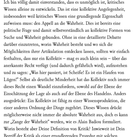
Ich bin völlig damit einverstanden, dass es unmöglich ist, kritisches
Wissen alleine zu entwickeln. Das ist eine kollektive Angelegenheit,
insbesondere weil kritisches Wissen eine grundlegende Eigenschaft
aufweisen muss: den Appell an die Wahrheit. Dies ist bereits eine
politische Frage und damit selbstverständlich an kollektive Formen von
Suche und Wahrheit gebunden. Ohne in eine detaillierte Debatte
darüber einzutreten, worin Wahrheit besteht und wo sich die
Möglichkeiten ihrer Artikulation entdecken lassen, sollten wir einfach
festhalten, dass nur ein Kollektiv – mag es auch klein sein – über das
anerkannte Recht verfügt (und dadurch gefährlich wird), aufzustehen
und zu sagen: „Was hier passiert, ist Scheiße! Es ist ein Haufen von
Lügen!“ Selbst als deutliche Minderheit hat das Kollektiv noch immer
dieses Recht einen Wandel einzufordern, sowohl auf der Ebene der
Einschätzung der Lage als auch auf der Ebene des Handelns. Anders
ausgedrückt: Ein Kollektiv ist fähig zu einer Wissensproduktion, die
einer anderen Ordnung der Dinge zugehört. Dieses Wissen drückt
möglicherweise nicht immer die absolute Wahrheit aus, doch es kann
zur „Zange der Wahrheit“ werden, wie es Alain Badiou formuliert.
Worin besteht aber Deine Definition von Kritik? Inwieweit ist Dein
Begriff der Kritik als einer grundlegenden Prozedur mit solchen