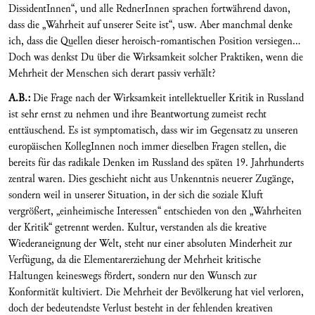
DissidentInnen“, und alle RednerInnen sprachen fortwährend davon,
dass die „Wahrheit auf unserer Seite ist“, usw. Aber manchmal denke
ich, dass die Quellen dieser heroisch-romantischen Position versiegen…
Doch was denkst Du über die Wirksamkeit solcher Praktiken, wenn die
Mehrheit der Menschen sich derart passiv verhält?
A.B.:
Die Frage nach der Wirksamkeit intellektueller Kritik in Russland
ist sehr ernst zu nehmen und ihre Beantwortung zumeist recht
enttäuschend. Es ist symptomatisch, dass wir im Gegensatz zu unseren
europäischen KollegInnen noch immer dieselben Fragen stellen, die
bereits für das radikale Denken im Russland des späten 19. Jahrhunderts
zentral waren. Dies geschieht nicht aus Unkenntnis neuerer Zugänge,
sondern weil in unserer Situation, in der sich die soziale Kluft
vergrößert, „einheimische Interessen“ entschieden von den „Wahrheiten
der Kritik“ getrennt werden. Kultur, verstanden als die kreative
Wiederaneignung der Welt, steht nur einer absoluten Minderheit zur
Verfügung, da die Elementarerziehung der Mehrheit kritische
Haltungen keineswegs fördert, sondern nur den Wunsch zur
Konformität kultiviert. Die Mehrheit der Bevölkerung hat viel verloren,
doch der bedeutendste Verlust besteht in der fehlenden kreativen