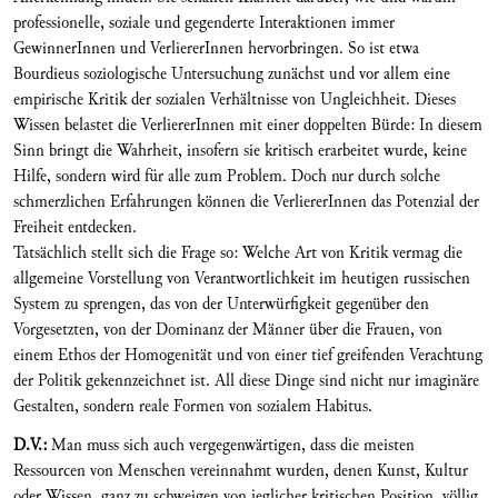
professionelle, soziale und gegenderte Interaktionen immer
GewinnerInnen und VerliererInnen hervorbringen. So ist etwa
Bourdieus soziologische Untersuchung zunächst und vor allem eine
empirische Kritik der sozialen Verhältnisse von Ungleichheit. Dieses
Wissen belastet die VerliererInnen mit einer doppelten Bürde: In diesem
Sinn bringt die Wahrheit, insofern sie kritisch erarbeitet wurde, keine
Hilfe, sondern wird für alle zum Problem. Doch nur durch solche
schmerzlichen Erfahrungen können die VerliererInnen das Potenzial der
Freiheit entdecken.
Tatsächlich stellt sich die Frage so: Welche Art von Kritik vermag die
allgemeine Vorstellung von Verantwortlichkeit im heutigen russischen
System zu sprengen, das von der Unterwürfigkeit gegenüber den
Vorgesetzten, von der Dominanz der Männer über die Frauen, von
einem Ethos der Homogenität und von einer tief greifenden Verachtung
der Politik gekennzeichnet ist. All diese Dinge sind nicht nur imaginäre
Gestalten, sondern reale Formen von sozialem Habitus.
D.V.:
Man muss sich auch vergegenwärtigen, dass die meisten
Ressourcen von Menschen vereinnahmt wurden, denen Kunst, Kultur
oder Wissen, ganz zu schweigen von jeglicher kritischen Position, völlig