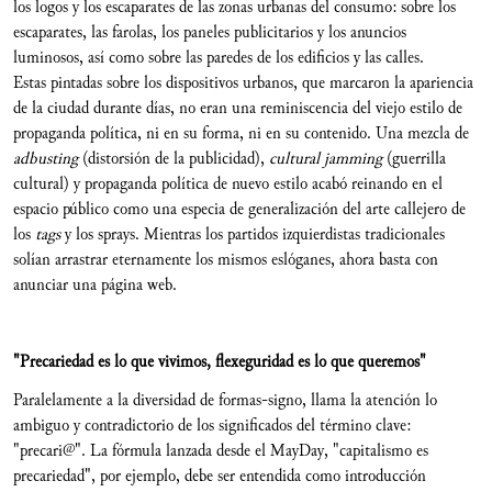
los logos y los escaparates de las zonas urbanas del consumo: sobre los
escaparates, las farolas, los paneles publicitarios y los anuncios
luminosos, así como sobre las paredes de los edificios y las calles.
Estas pintadas sobre los dispositivos urbanos, que marcaron la apariencia
de la ciudad durante días, no eran una reminiscencia del viejo estilo de
propaganda política, ni en su forma, ni en su contenido. Una mezcla de
adbusting
(distorsión de la publicidad),
cultural jamming
(guerrilla
cultural) y propaganda política de nuevo estilo acabó reinando en el
espacio público como una especia de generalización del arte callejero de
los
tags
y los sprays. Mientras los partidos izquierdistas tradicionales
solían arrastrar eternamente los mismos eslóganes, ahora basta con
anunciar una página web.
"Precariedad es lo que vivimos, flexeguridad es lo que queremos"
Paralelamente a la diversidad de formas-signo, llama la atención lo
ambiguo y contradictorio de los significados del término clave:
"precari@". La fórmula lanzada desde el MayDay, "capitalismo es
precariedad", por ejemplo, debe ser entendida como introducción