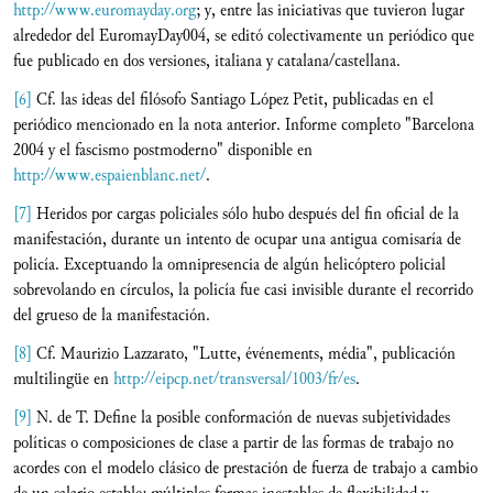
http://www.euromayday.org
; y, entre las iniciativas que tuvieron lugar
alrededor del EuromayDay004, se editó colectivamente un periódico que
fue publicado en dos versiones, italiana y catalana/castellana.
[6]
Cf. las ideas del filósofo Santiago López Petit, publicadas en el
periódico mencionado en la nota anterior. Informe completo "Barcelona
2004 y el fascismo postmoderno" disponible en
http://www.espaienblanc.net/
.
[7]
Heridos por cargas policiales sólo hubo después del fin oficial de la
manifestación, durante un intento de ocupar una antigua comisaría de
policía. Exceptuando la omnipresencia de algún helicóptero policial
sobrevolando en círculos, la policía fue casi invisible durante el recorrido
del grueso de la manifestación.
[8]
Cf. Maurizio Lazzarato, "Lutte, événements, média", publicación
multilingüe en
http://eipcp.net/transversal/1003/fr/es
.
[9]
N. de T. Define la posible conformación de nuevas subjetividades
políticas o composiciones de clase a partir de las formas de trabajo no
acordes con el modelo clásico de prestación de fuerza de trabajo a cambio