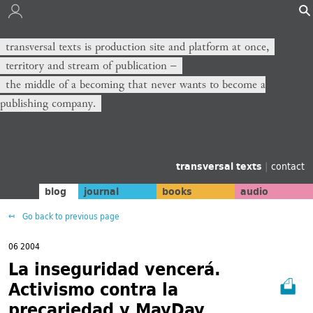
transversal texts is production site and platform at once,
territory and stream of publication −
the middle of a becoming that never wants to become a
publishing company.
transversal texts
|
contact
blog
journal
books
audio
Go back to previous page
06 2004
La inseguridad vencerá.
Activismo contra la
precariedad y MayDay