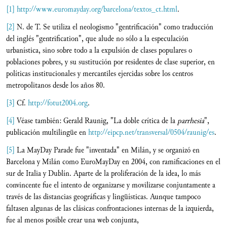
[1]
http://www.euromayday.org/barcelona/textos_ct.html
.
[2]
N. de T. Se utiliza el neologismo "gentrificación" como traducción
del inglés "gentrification", que alude no sólo a la especulación
urbanística, sino sobre todo a la expulsión de clases populares o
poblaciones pobres, y su sustitución por residentes de clase superior, en
políticas institucionales y mercantiles ejercidas sobre los centros
metropolitanos desde los años 80.
[3]
Cf.
http://fotut2004.org
.
[4]
Véase también: Gerald Raunig, "La doble crítica de la
parrhesia
",
publicación multilingüe en
http://eipcp.net/transversal/0504/raunig/es
.
[5]
La MayDay Parade fue "inventada" en Milán, y se organizó en
Barcelona y Milán como EuroMayDay en 2004, con ramificaciones en el
sur de Italia y Dublín. Aparte de la proliferación de la idea, lo más
convincente fue el intento de organizarse y movilizarse conjuntamente a
través de las distancias geográficas y lingüísticas. Aunque tampoco
faltasen algunas de las clásicas confrontaciones internas de la izquierda,
fue al menos posible crear una web conjunta,