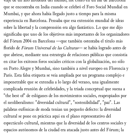
viaje de un año alrededor del mundo, me contó en un bar de Barcelona
que se encontraba en India cuando se celebró el Foro Social Mundial en
Mumbai, y que ahora había llegado justo a tiempo para la misma
experiencia en Barcelona. Pensaba que esa extensión mundial de ideas
sobre la libertad y la comprensión era algo fantástico. Lo que me dijo
significaba que uno de los objetivos más importantes de los organizadores
del Fórum 2004 en Barcelona —que también ostentaba el título más
florido de
Fórum Universal de las Culturas
— se había logrado antes de
que abriese, mediante una estrategia de relaciones públicas que consistía
en citar los exitosos foros sociales críticos con la globalización, no sólo
en Porto Alegre y Mumbai, sino también a nivel europeo en Florencia y
París. Esta falsa etiqueta se veía ampliada por un programa complejo e
impenetrable que se extendía a lo largo del verano, una igualmente
complicada reunión de celebridades, y la tríada conceptual que suena a
"the best of" de eslóganes de los movimientos sociales, reapropiados por
el neoliberalismo: "diversidad cultural", "sostenibilidad", "paz". Las
palabras eufónicas de moda tenían un pequeño defecto: la diversidad
cultural se pone en práctica aquí en el plano representativo del
espectáculo cultural, mientras que la diversidad de los centros sociales y
espacios autónomos de la ciudad era atacada justo antes del Fórum; la