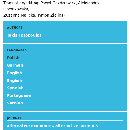
Translation/editing: Pawel Gozdziewicz, Aleksandra
Grzonkowska,
Zuzanna Malicka, Tymon Zielinski
AUTHORS
Takis Fotopoulos
LANGUAGES
Polish
German
English
English
Spanish
Portuguese
Serbian
JOURNAL
alternative economics, alternative societies