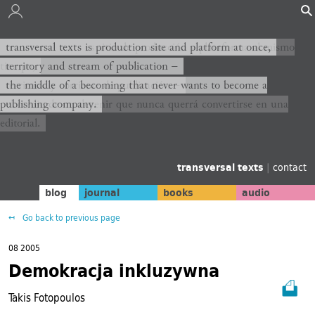
transversal texts es sitio de producción y plataforma al mismo
transversal texts is production site and platform at once,
tiempo,
territory and stream of publication −
territorio y corriente de publicación −
the middle of a becoming that never wants to become a
publishing company.
el medio de un devenir que nunca querrá convertirse en una
editorial.
transversal texts
|
contact
blog
journal
books
audio
Go back to previous page
08 2005
Demokracja inkluzywna
Takis Fotopoulos