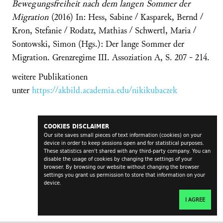
Bewegungsfreiheit nach dem langen Sommer der
Migration
(2016) In: Hess, Sabine / Kasparek, Bernd /
Kron, Stefanie / Rodatz, Mathias / Schwertl, Maria /
Sontowski, Simon (Hgs.): Der lange Sommer der
Migration. Grenzregime III. Assoziation A, S. 207 - 214.
weitere Publikationen
unter
https://akbild.academia.edu/nikikubaczek
COOKIES DISCLAIMER
Our site saves small pieces of text information (cookies) on your
device in order to keep sessions open and for statistical purposes.
These statistics aren't shared with any third-party company. You can
disable the usage of cookies by changing the settings of your
browser. By browsing our website without changing the browser
settings you grant us permission to store that information on your
device.
I AGREE