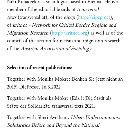
Niki Kubaczek is a sociologist based in Vienna. He is a
member of the editorial boards of
transversal
texts
(transversal.at), of the
eipcp
(
http://eipcp.net
),
of
kritnet - Network for Critical Border Regime and
Migration Research
(
http://kritnet.org
) as well as of the
council of the section for racism and migration research
of the
Austrian Association of Sociology
.
Selection of recent publications:
Together with Monika Mokre: Denken Sie jetzt nicht an
2015! DiePresse, 16.3.2022
Together with Monika Mokre (Eds.): Die Stadt als
Stätte der Solidarität. transversal texts 2021.
Together with Sheri Avraham:
Urban Undercommons:
Solidarities Before and Beyond the National