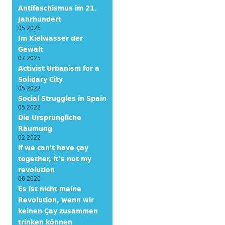
Antifaschismus im 21.
Jahrhundert
05 2026
Im Kielwasser der
Gewalt
07 2025
Activist Urbanism for a
Solidary City
05 2022
Social Struggles in Spain
05 2022
Die Ursprüngliche
Räumung
02 2022
if we can't have çay
together, it’s not my
revolution
06 2020
Es ist nicht meine
Revolution, wenn wir
keinen Çay zusammen
trinken können