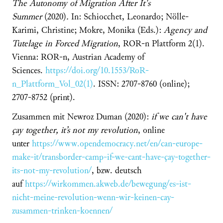
The Autonomy of Migration After It's
Summer
(2020)
.
In: Schiocchet, Leonardo; Nölle-
Karimi, Christine; Mokre, Monika (Eds.):
Agency and
Tutelage in Forced Migration
, ROR-n Plattform 2(1).
Vienna: ROR-n, Austrian Academy of
Sciences.
https://doi.org/10.1553/RoR-
n_Plattform_Vol_02(1)
. ISSN: 2707-8760 (online);
2707-8752 (print).
Zusammen mit Newroz Duman (2020):
if we can't have
çay together, it’s not my revolution
, online
unter
https://www.opendemocracy.net/en/can-europe-
make-it/transborder-camp-if-we-cant-have-çay-together-
its-not-my-revolution/
, bzw. deutsch
auf
https://wirkommen.akweb.de/bewegung/es-ist-
nicht-meine-revolution-wenn-wir-keinen-cay-
zusammen-trinken-koennen/