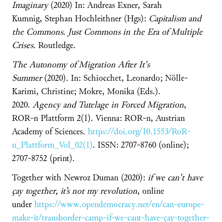
Imaginary
(2020)
In: Andreas Exner, Sarah
Kumnig, Stephan Hochleithner (Hgs):
Capitalism and
the Commons. Just Commons in the Era of Multiple
Crises.
Routledge.
The Autonomy of Migration After It's
Summer
(2020)
.
In: Schiocchet, Leonardo; Nölle-
Karimi, Christine; Mokre, Monika (Eds.).
2020.
Agency and Tutelage in Forced Migration
,
ROR-n Plattform 2(1). Vienna: ROR-n, Austrian
Academy of Sciences.
https://doi.org/10.1553/RoR-
n_Plattform_Vol_02(1)
. ISSN: 2707-8760 (online);
2707-8752 (print).
Together with Newroz Duman (2020):
if we can't have
çay together, it’s not my revolution
, online
under
https://www.opendemocracy.net/en/can-europe-
make-it/transborder-camp-if-we-cant-have-çay-together-