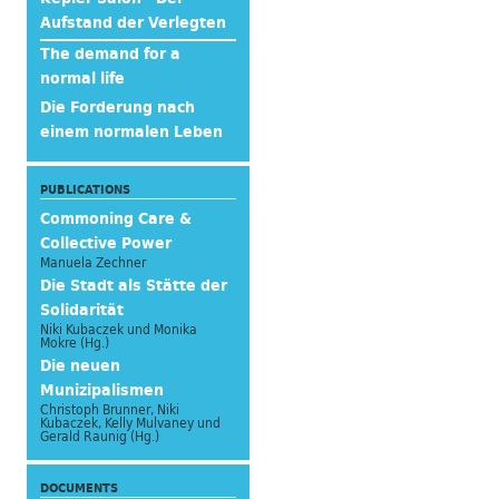
Aufstand der Verlegten
The demand for a
normal life
Die Forderung nach
einem normalen Leben
PUBLICATIONS
Commoning Care &
Collective Power
Manuela Zechner
Die Stadt als Stätte der
Solidarität
Niki Kubaczek und Monika
Mokre (Hg.)
Die neuen
Munizipalismen
Christoph Brunner, Niki
Kubaczek, Kelly Mulvaney und
Gerald Raunig (Hg.)
DOCUMENTS