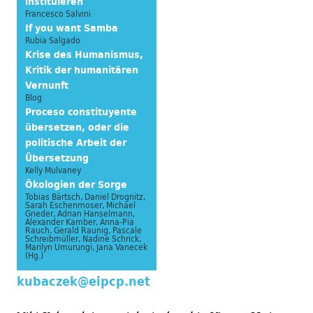
instituieren
Francesco Salvini
If you want Samba
Rubia Salgado
Krise des Humanismus,
Kritik der humanitären
Vernunft
Blog
Proceso constituyente
übersetzen, oder die
politische Arbeit der
Übersetzung
Kelly Mulvaney
Ökologien der Sorge
Tobias Bärtsch, Daniel Drognitz,
Sarah Eschenmoser, Michael
Grieder, Adrian Hanselmann,
Alexander Kamber, Anna-Pia
Rauch, Gerald Raunig, Pascale
Schreibmüller, Nadine Schrick,
Marilyn Umurungi, Jana Vanecek
(Hg.)
kubaczek@eipcp.net