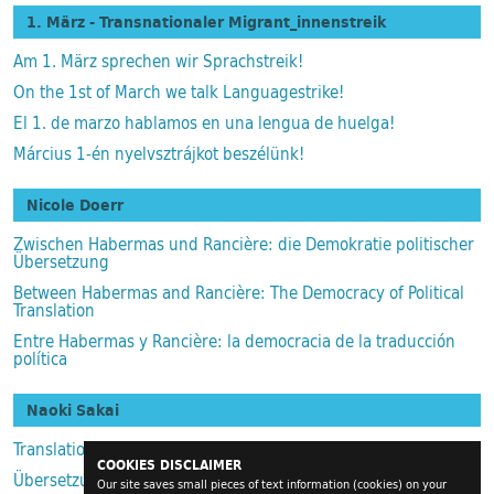
1. März - Transnationaler Migrant_innenstreik
Am 1. März sprechen wir Sprachstreik!
On the 1st of March we talk Languagestrike!
El 1. de marzo hablamos en una lengua de huelga!
Március 1-én nyelvsztrájkot beszélünk!
Nicole Doerr
Zwischen Habermas und Rancière: die Demokratie politischer
Übersetzung
Between Habermas and Rancière: The Democracy of Political
Translation
Entre Habermas y Rancière: la democracia de la traducción
política
Naoki Sakai
Translation as a Filter
COOKIES DISCLAIMER
Übersetzung als Filter
Our site saves small pieces of text information (cookies) on your