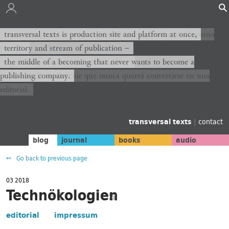
transversal texts es sitio de producción y plataforma al mismo
transversal texts is production site and platform at once,
tiempo,
territory and stream of publication −
territorio y corriente de publicación −
the middle of a becoming that never wants to become a
publishing company.
el medio de un devenir que nunca querrá convertirse en una
editorial.
transversal texts
|
contact
blog
journal
books
audio
Go back to previous page
03 2018
Technecologies
Technökologien
editorial
impressum