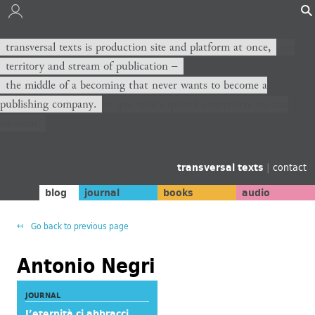
transversal texts es sitio de producción y plataforma al mismo
transversal texts is production site and platform at once,
tiempo,
territory and stream of publication −
territorio y corriente de publicación −
the middle of a becoming that never wants to become a
publishing company.
el medio de un devenir que nunca querrá convertirse en una
editorial.
transversal texts
|
contact
blog
journal
books
audio
Go back to previous page
Antonio Negri
JOURNAL
L’eternità ci abbracci