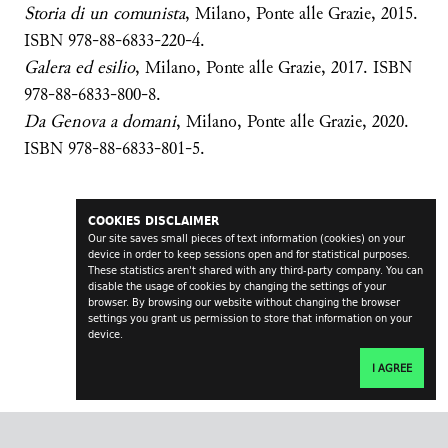
Storia di un comunista
, Milano, Ponte alle Grazie, 2015.
ISBN 978-88-6833-220-4.
Galera ed esilio
, Milano, Ponte alle Grazie, 2017. ISBN
978-88-6833-800-8.
Da Genova a domani
, Milano, Ponte alle Grazie, 2020.
ISBN 978-88-6833-801-5.
COOKIES DISCLAIMER
Our site saves small pieces of text information (cookies) on your
device in order to keep sessions open and for statistical purposes.
These statistics aren't shared with any third-party company. You can
disable the usage of cookies by changing the settings of your
browser. By browsing our website without changing the browser
settings you grant us permission to store that information on your
device.
I AGREE