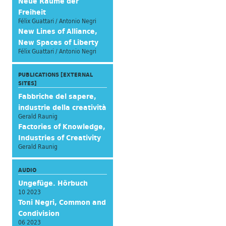
Neue Räume der
Freiheit
Félix Guattari / Antonio Negri
New Lines of Alliance,
New Spaces of Liberty
Félix Guattari / Antonio Negri
PUBLICATIONS [EXTERNAL
SITES]
Fabbriche del sapere,
industrie della creatività
Gerald Raunig
Factories of Knowledge,
Industries of Creativity
Gerald Raunig
AUDIO
Ungefüge. Hörbuch
10 2023
Toni Negri, Common and
Condivision
06 2023