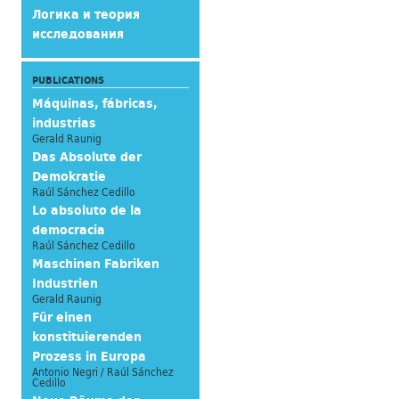
Логика и теория
исследования
PUBLICATIONS
Máquinas, fábricas,
industrias
Gerald Raunig
Das Absolute der
Demokratie
Raúl Sánchez Cedillo
Lo absoluto de la
democracia
Raúl Sánchez Cedillo
Maschinen Fabriken
Industrien
Gerald Raunig
Für einen
konstituierenden
Prozess in Europa
Antonio Negri / Raúl Sánchez
Cedillo